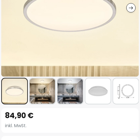
Zum
84,90 €
Anfang
der
inkl. MwSt.
Bildgalerie