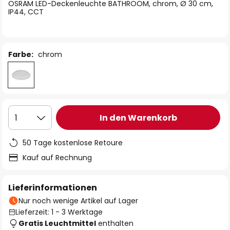
springen
OSRAM LED-Deckenleuchte BATHROOM, chrom, Ø 30 cm,
IP44, CCT
Farbe:
chrom
In den Warenkorb
1
50 Tage kostenlose Retoure
Kauf auf Rechnung
Lieferinformationen
Nur noch wenige Artikel auf Lager
Lieferzeit: 1 - 3 Werktage
Gratis Leuchtmittel
enthalten