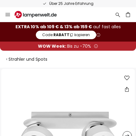
Über 25 Jahre Erfahrung
Zum
Inhalt
springen
he
EXTRA 10% ab 109 € & 13% ab 159 €
auf fast alles
Code:
RABATT
kopieren
WOW Week:
Bis zu -70%
Strahler und Spots
Zum
Ende
der
Bildgalerie
springen