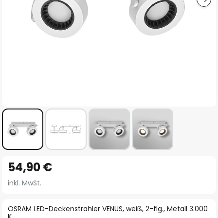
Zum
54,90 €
Anfang
der
inkl. MwSt.
Bildgalerie
springen
OSRAM LED-Deckenstrahler VENUS, weiß, 2-flg., Metall 3.000
K