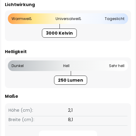
Lichtwirkung
Warmweiß
Universalweiß
Tageslicht
3000 Kelvin
Helligkeit
Dunkel
Hell
Sehr hell
250 Lumen
Maße
Höhe (cm):
2,1
Breite (cm):
8,1