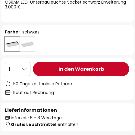
springen
OSRAM LED-Unterbauleuchte Socket schwarz Erweiterung
3.000 K
Farbe:
schwarz
In den Warenkorb
1
50 Tage kostenlose Retoure
Kauf auf Rechnung
Lieferinformationen
Lieferzeit: 5 - 8 Werktage
Gratis Leuchtmittel
enthalten