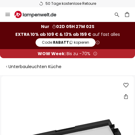
50 Tage kostenlose Retoure
Zum
Inhalt
springen
he
Nur
02D 05H 27M 02S
EXTRA 10% ab 109 € & 13% ab 159 €
auf fast alles
Code:
RABATT
kopieren
WOW Week:
Bis zu -70%
Unterbauleuchten Küche
Zum
Ende
der
Bildgalerie
springen