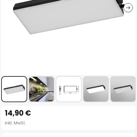
Zum
14,90 €
Anfang
der
inkl. MwSt.
Bildgalerie