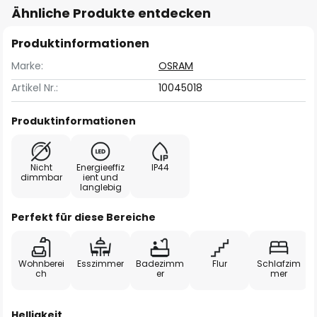
Ähnliche Produkte entdecken
Produktinformationen
Marke:
OSRAM
Artikel Nr.:
10045018
Produktinformationen
Nicht
Energieeffiz
IP44
dimmbar
ient und
langlebig
Perfekt für diese Bereiche
Wohnberei
Esszimmer
Badezimm
Flur
Schlafzim
ch
er
mer
Helligkeit