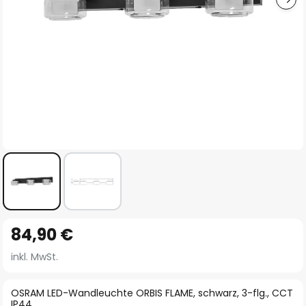
Zum
84,90 €
Anfang
der
inkl. MwSt.
Bildgalerie
springen
OSRAM LED-Wandleuchte ORBIS FLAME, schwarz, 3-flg., CCT
IP44