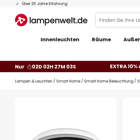
Zum
Über 25 Jahre Erfahrung
Inhalt
Finden
springen
Sie
Ihre
Innenleuchten
Räume
Außen
Leuchte...
EXTRA 10% a
Nur
02D 02H 27M 02S
Lampen & Leuchten
Smart Home
Smart Home Beleuchtung
S
Zum
Ende
der
Bildgalerie
springen