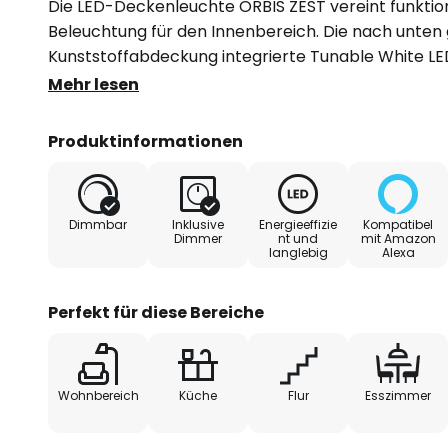
Die LED-Deckenleuchte ORBIS ZEST vereint funktio
Beleuchtung für den Innenbereich. Die nach unten g
Kunststoffabdeckung integrierte Tunable White LED
perfekt zur warmweißen bis tageslichtweißen Allg
Mehr lesen
Helligkeit nutzen. Am abgesetzten, aus Stahl gef
Magic RGB LED-Ring hinzu, der als buntes Stimmung
Produktinformationen
Farbton hinzugeschaltet werden kann. Die Bedien
Einbindung per App oder Sprachbefehl.
Dimmbar
Inklusive
Energieeffizie
Kompatibel
Technische Daten / Kompatibilität:
Dimmer
nt und
mit Amazon
langlebig
Alexa
- steuerbar über SMART+ WiFi App (kostenlos für i
ermöglicht Voreinstellungen und Automatisierung
Perfekt für diese Bereiche
- Sprachsteuerung über Google Assistant oder Am
Wohnbereich
Küche
Flur
Esszimmer
- RGB und Farbtemperatur einstellbar: 2.700 K - 6.