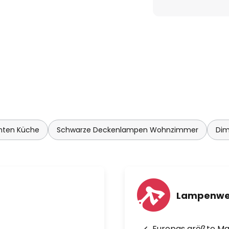
t TW RGB und dimmbar.
GB. Steuerung über Google
atur über Tunable White
koll: WiFi. Steuerbar mit der
 Installation.
e, Wohn-, Kinder- oder
hten Küche
Schwarze Deckenlampen Wohnzimmer
Di
teuerung mit der SMART+ App
Lampenwe
Europas größte M