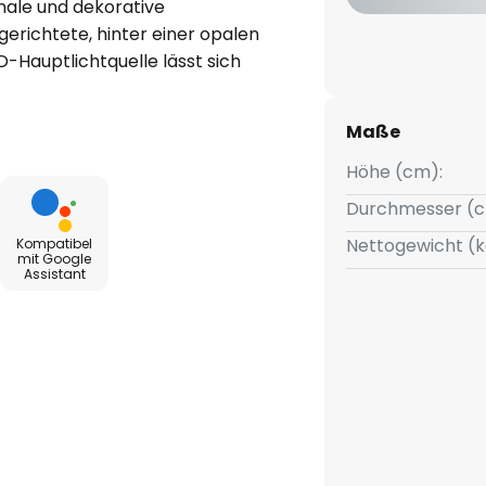
nale und dekorative
erichtete, hinter einer opalen
-Hauptlichtquelle lässt sich
emeinbeleuchtung in beliebiger
ertigten Rahmen kommt ein
Maße
slicht in frei wählbarem
ung erfolgt nach WLAN-
Höhe (cm):
Durchmesser (c
Nettogewicht (k
Kompatibel
mit Google
Assistant
OS und Android verfügbar);
en
azon Alexa möglich
500 K