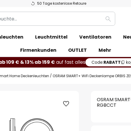
50 Tage kostenlose Retoure
Suche
leuchten
Leuchtmittel
Ventilatoren
Ne
Firmenkunden
OUTLET
Mehr
b 109 € & 13% ab 159 €
auf fast alles
Code:
RABATT
ko
mart Home Deckenleuchten
OSRAM SMART+ WiFi Deckenlampe ORBIS Z
OSRAM SMART+
RGBCCT