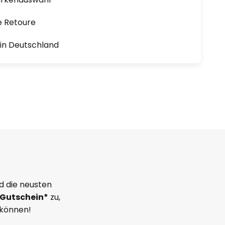
e Retoure
1 in Deutschland
d die neusten
Gutschein*
zu,
 können!