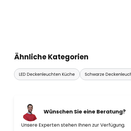
- dimmbar
- Netzwerkprotokoll: WiFi
Smarte Deckenleuchte mit Haupt- und Seitenlich
Produkteigenschaften: Tunable White und Magic R
Assistant oder Amazon Alexa möglich. Farbtemper
einstellbar: 2.700…6.500 K. Dimmbar. Netzwerkproto
Ähnliche Kategorien
SMART+ App. Produktvorteile: Einfache und schnelle
Anwendungsgebiete: Innenraumanwendungen. Küch
LED Deckenleuchten Küche
Schwarze Deckenleuc
Arbeitszimmer. Technische Ausstattung: Für die S
wird ein Handy oder Tablet benötigt.
Wünschen Sie eine Beratung?
Unsere Experten stehen Ihnen zur Verfügung.