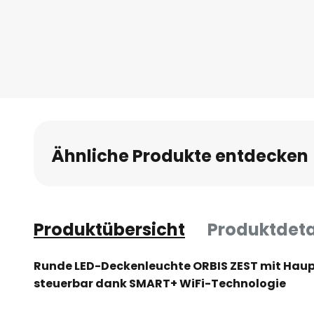
Anfang
der
Bildgalerie
springen
Ähnliche Produkte entdecken
Produktübersicht
Produktdeta
Runde LED-Deckenleuchte ORBIS ZEST mit Haupt
steuerbar dank SMART+ WiFi-Technologie