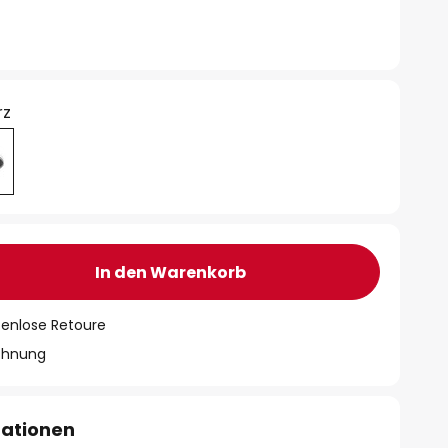
rz
In den Warenkorb
tenlose Retoure
chnung
mationen