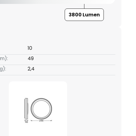
3800 Lumen
10
m):
49
g):
2,4