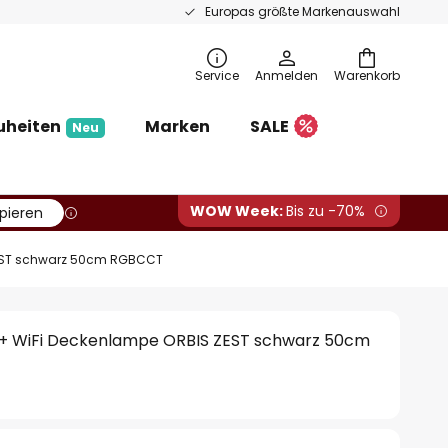
Europas größte Markenauswahl
Service
Anmelden
Warenkorb
uheiten
Marken
SALE
Neu
WOW Week:
Bis zu -70%
pieren
EST schwarz 50cm RGBCCT
 WiFi Deckenlampe ORBIS ZEST schwarz 50cm