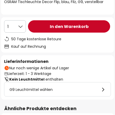
springen
OSRAM Tischleuchte Decor Flip, blau, Filz, G9, verstellbar
In den Warenkorb
1
50 Tage kostenlose Retoure
Kauf auf Rechnung
Lieferinformationen
Nur noch wenige Artikel auf Lager
Lieferzeit: 1 - 3 Werktage
Kein Leuchtmittel
enthalten
G9 Leuchtmittel wählen
Ähnliche Produkte entdecken