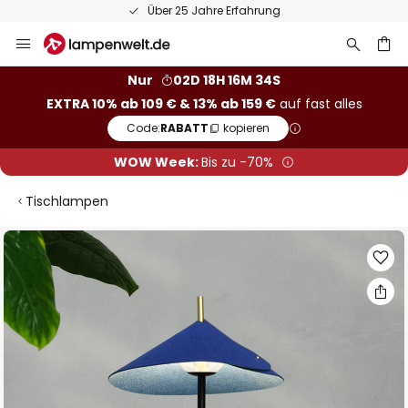
Über 25 Jahre Erfahrung
Zum
Inhalt
springen
he
Nur
02D 18H 16M 34S
EXTRA 10% ab 109 € & 13% ab 159 €
auf fast alles
Code:
RABATT
kopieren
WOW Week:
Bis zu -70%
Tischlampen
Zum
Ende
der
Bildgalerie
springen