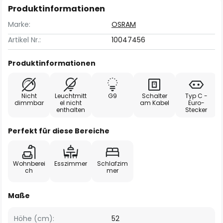
Produktinformationen
Marke:
OSRAM
Artikel Nr.:
10047456
Produktinformationen
Nicht
Leuchtmitt
G9
Schalter
Typ C -
dimmbar
el nicht
am Kabel
Euro-
enthalten
Stecker
Perfekt für diese Bereiche
Wohnberei
Esszimmer
Schlafzim
ch
mer
Maße
Höhe (cm):
52