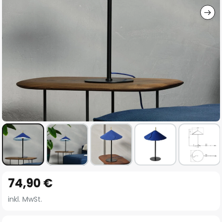
Zum
74,90 €
Anfang
der
inkl. MwSt.
Bildgalerie