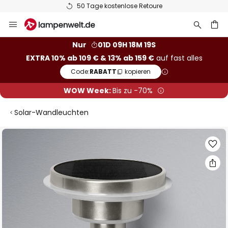
50 Tage kostenlose Retoure
Zum
Inhalt
springen
he
Nur
01D 09H 18M 18S
EXTRA 10% ab 109 € & 13% ab 159 €
auf fast alles
Code:
RABATT
kopieren
WOW Week:
Bis zu -70%
Solar-Wandleuchten
Zum
Ende
der
Bildgalerie
springen