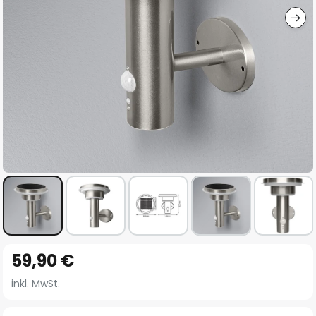
Zum
59,90 €
Anfang
der
inkl. MwSt.
Bildgalerie