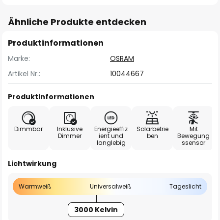
Ähnliche Produkte entdecken
Produktinformationen
Marke:
OSRAM
Artikel Nr.:
10044667
Produktinformationen
Dimmbar
Inklusive
Energieeffiz
Solarbetrie
Mit
Dimmer
ient und
ben
Bewegung
langlebig
ssensor
Lichtwirkung
Warmweiß
Universalweiß
Tageslicht
3000 Kelvin