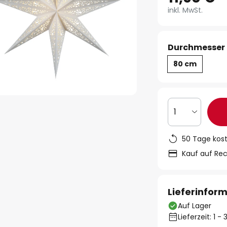
inkl. MwSt.
Durchmesser 
80 cm
1
50 Tage kos
Kauf auf Re
Lieferinfor
Auf Lager
Lieferzeit: 1 