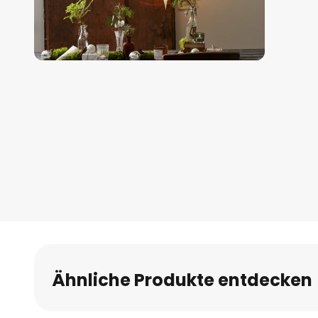
Zum
Anfang
der
Bildgalerie
springen
Ähnliche Produkte entdecken