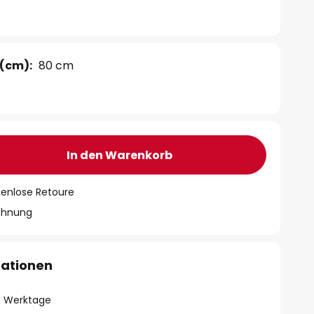
(cm):
80 cm
In den Warenkorb
tenlose Retoure
chnung
mationen
- 3 Werktage