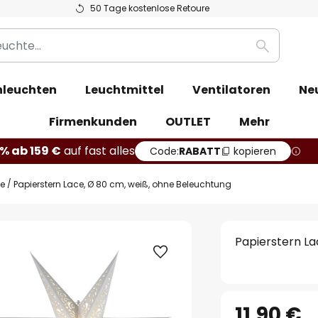
50 Tage kostenlose Retoure
Suche
leuchten
Leuchtmittel
Ventilatoren
Ne
Firmenkunden
OUTLET
Mehr
% ab 159 €
auf fast alles
Code:
RABATT
kopieren
ne
Papierstern Lace, Ø 80 cm, weiß, ohne Beleuchtung
Papierstern La
11,90 €