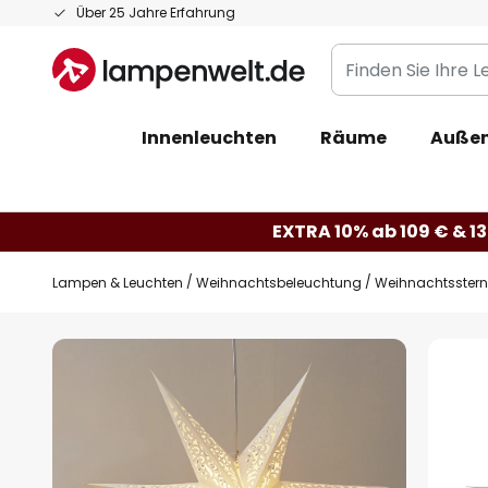
Zum
Über 25 Jahre Erfahrung
Inhalt
Finden
springen
Sie
Ihre
Innenleuchten
Räume
Außen
Leuchte...
EXTRA 10% ab 109 € & 13
Lampen & Leuchten
Weihnachtsbeleuchtung
Weihnachtsster
Zum
Ende
der
Bildgalerie
springen