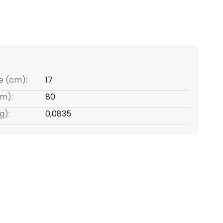
e (cm):
17
m):
80
g):
0,0835