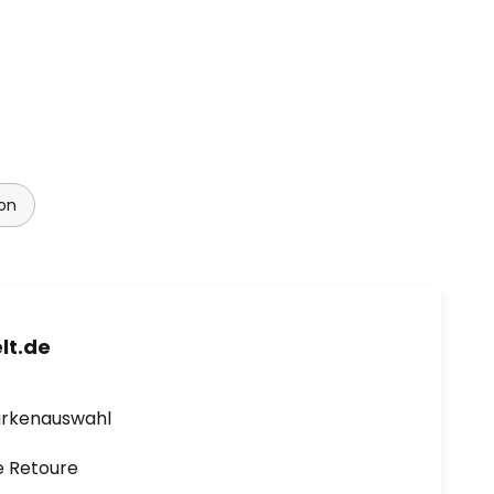
ton
lt.de
arkenauswahl
e Retoure