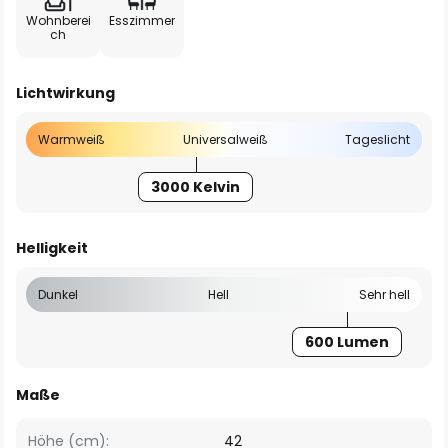
Wohnberei
Esszimmer
ch
Lichtwirkung
Warmweiß
Universalweiß
Tageslicht
3000 Kelvin
Helligkeit
Dunkel
Hell
Sehr hell
600 Lumen
Maße
Höhe (cm):
42