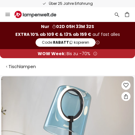
Über 25 Jahre Erfahrung
Zum
Inhalt
springen
he
Nur
02D 05H 33M 32S
EXTRA 10% ab 109 € & 13% ab 159 €
auf fast alles
Code:
RABATT
kopieren
WOW Week:
Bis zu -70%
Tischlampen
Zum
Ende
der
Bildgalerie
springen