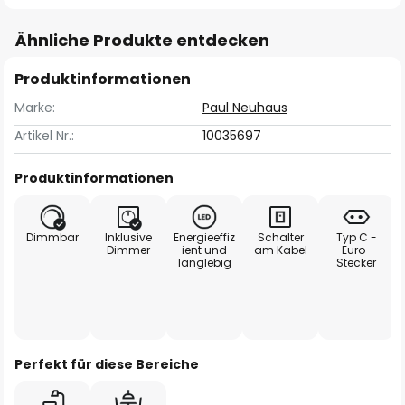
Ähnliche Produkte entdecken
Produktinformationen
Marke:
Paul Neuhaus
Artikel Nr.:
10035697
Produktinformationen
Dimmbar
Inklusive
Energieeffiz
Schalter
Typ C -
Dimmer
ient und
am Kabel
Euro-
langlebig
Stecker
Perfekt für diese Bereiche