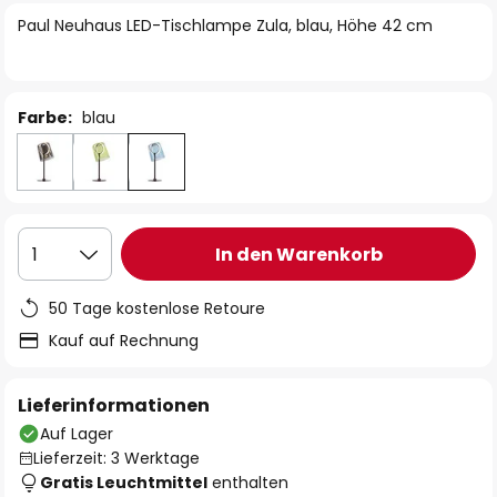
springen
Paul Neuhaus LED-Tischlampe Zula, blau, Höhe 42 cm
Farbe:
blau
In den Warenkorb
1
50 Tage kostenlose Retoure
Kauf auf Rechnung
Lieferinformationen
Auf Lager
Lieferzeit: 3 Werktage
Gratis Leuchtmittel
enthalten