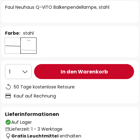
springen
Paul Neuhaus Q-VITO Balkenpendellampe, stahl
Farbe:
stahl
In den Warenkorb
1
50 Tage kostenlose Retoure
Kauf auf Rechnung
Lieferinformationen
Auf Lager
Lieferzeit: 1 - 3 Werktage
Gratis Leuchtmittel
enthalten