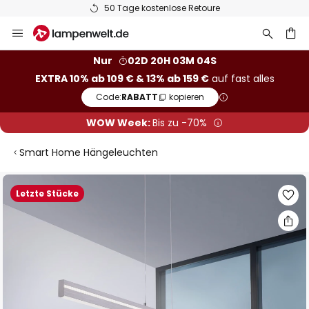
50 Tage kostenlose Retoure
Zum
Inhalt
springen
he
Nur
02D 20H 03M 03S
EXTRA 10% ab 109 € & 13% ab 159 €
auf fast alles
Code:
RABATT
kopieren
WOW Week:
Bis zu -70%
Smart Home Hängeleuchten
Zum
Letzte Stücke
Ende
der
Bildgalerie
springen