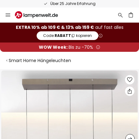
Über 25 Jahre Erfahrung
Zum
Inhalt
springen
he
EXTRA 10% ab 109 € & 13% ab 159 €
auf fast alles
Code:
RABATT
kopieren
WOW Week:
Bis zu -70%
Smart Home Hängeleuchten
Zum
Ende
der
Bildgalerie
springen