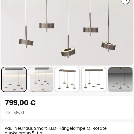
Zum
799,00 €
Anfang
der
inkl. MwSt.
Bildgalerie
springen
Paul Neuhaus Smart-LED-Hängelampe Q-Rotate
dunkelbraun 5-flg