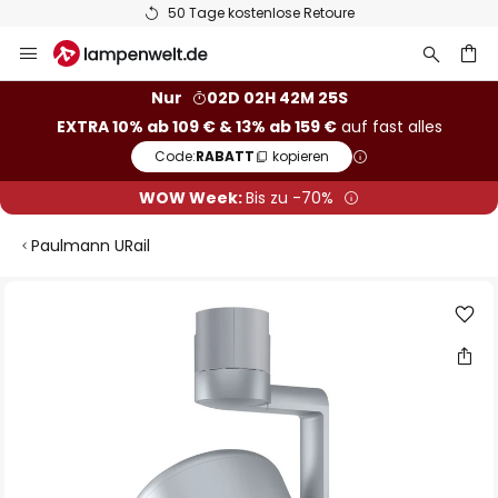
50 Tage kostenlose Retoure
Zum
Inhalt
springen
he
Nur
02D 02H 42M 25S
EXTRA 10% ab 109 € & 13% ab 159 €
auf fast alles
Code:
RABATT
kopieren
WOW Week:
Bis zu -70%
Paulmann URail
Zum
Ende
der
Bildgalerie
springen