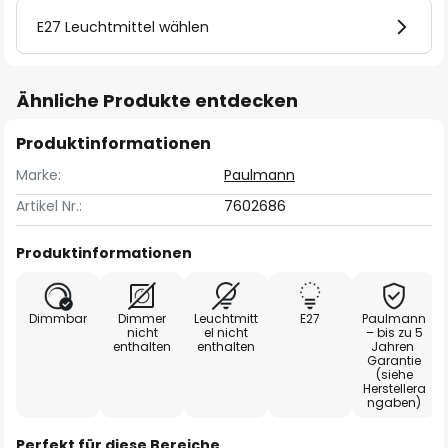
E27 Leuchtmittel wählen
Ähnliche Produkte entdecken
Produktinformationen
Marke:
Paulmann
Artikel Nr.:
7602686
Produktinformationen
Dimmbar
Dimmer
Leuchtmitt
E27
Paulmann
nicht
el nicht
– bis zu 5
enthalten
enthalten
Jahren
Garantie
(siehe
Herstellera
ngaben)
Perfekt für diese Bereiche