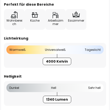
Perfekt für diese Bereiche
Wohnberei
Küche
Arbeitszim
Esszimmer
ch
mer
Lichtwirkung
Warmweiß
Universalweiß
Tageslicht
4000 Kelvin
Helligkeit
Dunkel
Hell
Sehr hell
1340 Lumen