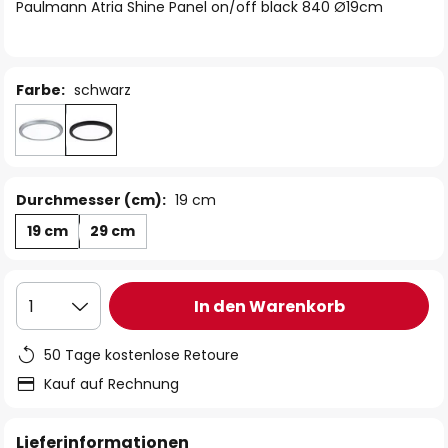
springen
Paulmann Atria Shine Panel on/off black 840 Ø19cm
Farbe:
schwarz
Durchmesser (cm):
19 cm
19 cm
29 cm
In den Warenkorb
1
50 Tage kostenlose Retoure
Kauf auf Rechnung
Lieferinformationen