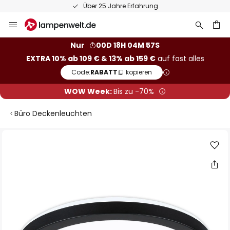
Über 25 Jahre Erfahrung
Zum
Inhalt
springen
he
Nur
00D 18H 04M 56S
EXTRA 10% ab 109 € & 13% ab 159 €
auf fast alles
Code:
RABATT
kopieren
WOW Week:
Bis zu -70%
Büro Deckenleuchten
Zum
Ende
der
Bildgalerie
springen