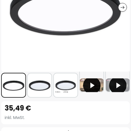
Zum
35,49 €
Anfang
der
inkl. MwSt.
Bildgalerie