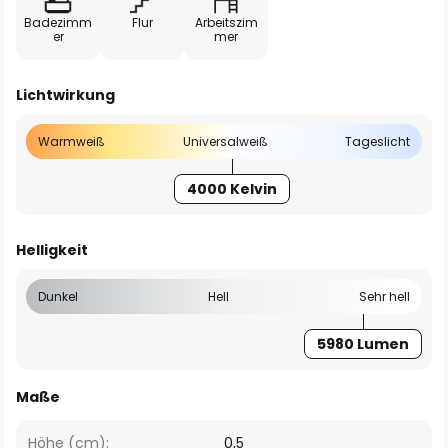
Badezimm
Flur
Arbeitszim
er
mer
Lichtwirkung
Warmweiß
Universalweiß
Tageslicht
4000 Kelvin
Helligkeit
Dunkel
Hell
Sehr hell
5980 Lumen
Maße
Höhe (cm):
0,5