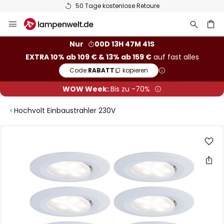
50 Tage kostenlose Retoure
Zum
Inhalt
springen
he
Nur
00D 13H 47M 40S
EXTRA 10% ab 109 € & 13% ab 159 €
auf fast alles
Code:
RABATT
kopieren
WOW Week:
Bis zu -70%
Hochvolt Einbaustrahler 230V
Zum
Ende
der
Bildgalerie
springen