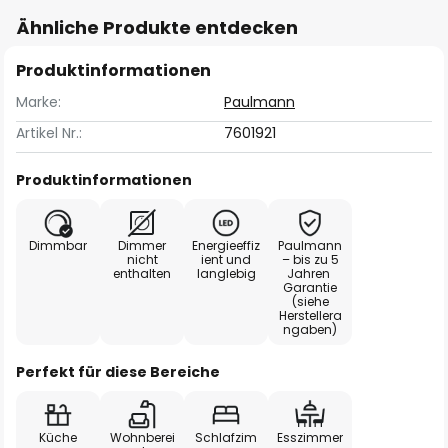
Ähnliche Produkte entdecken
Produktinformationen
Marke:
Paulmann
Artikel Nr.:
7601921
Produktinformationen
Dimmbar
Dimmer
Energieeffiz
Paulmann
nicht
ient und
– bis zu 5
enthalten
langlebig
Jahren
Garantie
(siehe
Herstellera
ngaben)
Perfekt für diese Bereiche
Küche
Wohnberei
Schlafzim
Esszimmer