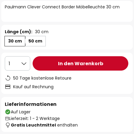
springen
Paulmann Clever Connect Border Möbelleuchte 30 cm
Länge (cm):
30 cm
30 cm
50 cm
In den Warenkorb
1
50 Tage kostenlose Retoure
Kauf auf Rechnung
Lieferinformationen
Auf Lager
Lieferzeit: 1 - 2 Werktage
Gratis Leuchtmittel
enthalten