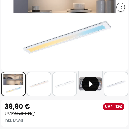
Zum
39,90 €
UVP -13%
Anfang
UVP
45,99 €
der
inkl. MwSt.
Bildgalerie