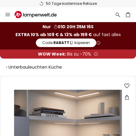
50 Tage kostenlose Retoure
Zum
Inhalt
springen
he
Nur
01D 20H 35M 15S
EXTRA 10% ab 109 € & 13% ab 159 €
auf fast alles
Code:
RABATT
kopieren
WOW Week:
Bis zu -70%
Unterbauleuchten Küche
Zum
Ende
der
Bildgalerie
springen