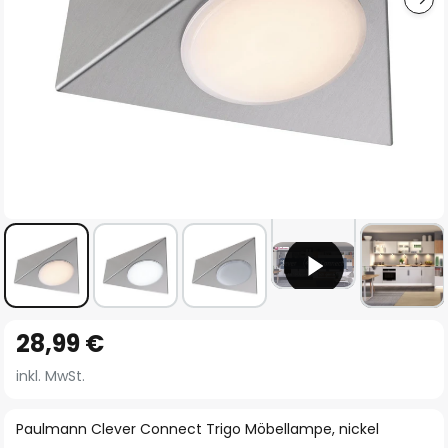
Zum
28,99 €
Anfang
der
inkl. MwSt.
Bildgalerie
springen
Paulmann Clever Connect Trigo Möbellampe, nickel