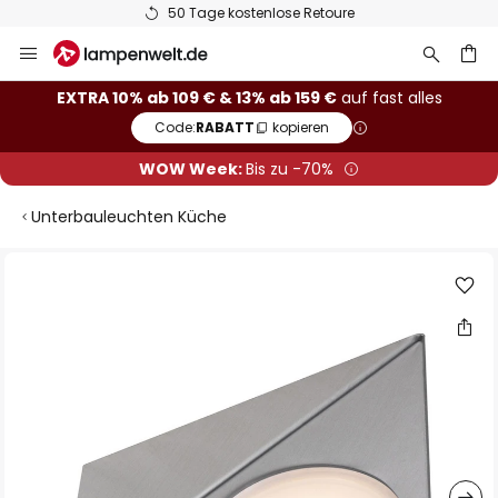
50 Tage kostenlose Retoure
Zum
Inhalt
springen
he
EXTRA 10% ab 109 € & 13% ab 159 €
auf fast alles
Code:
RABATT
kopieren
WOW Week:
Bis zu -70%
Unterbauleuchten Küche
Zum
Ende
der
Bildgalerie
springen