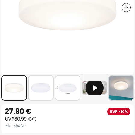
Zum
27,90 €
UVP -10%
Anfang
UVP
30,99 €
der
inkl. MwSt.
Bildgalerie