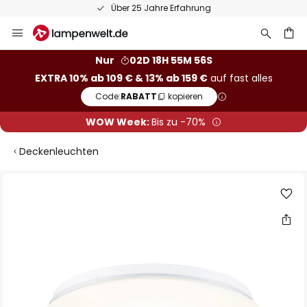
Über 25 Jahre Erfahrung
Zum
Inhalt
springen
he
Nur
02D 18H 55M 56S
EXTRA 10% ab 109 € & 13% ab 159 €
auf fast alles
Code:
RABATT
kopieren
WOW Week:
Bis zu -70%
Deckenleuchten
Zum
Ende
der
Bildgalerie
springen