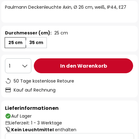
springen
Paulmann Deckenleuchte Axin, Ø 26 cm, weiß, IP44, E27
Durchmesser (cm):
25 cm
25 cm
35 cm
In den Warenkorb
1
50 Tage kostenlose Retoure
Kauf auf Rechnung
Lieferinformationen
Auf Lager
Lieferzeit: 1 - 3 Werktage
Kein Leuchtmittel
enthalten