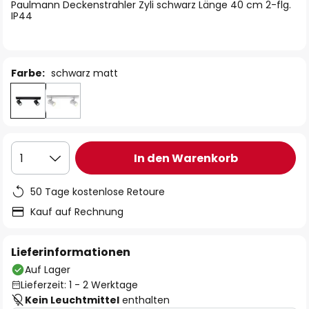
springen
Paulmann Deckenstrahler Zyli schwarz Länge 40 cm 2-flg.
IP44
Farbe:
schwarz matt
In den Warenkorb
1
50 Tage kostenlose Retoure
Kauf auf Rechnung
Lieferinformationen
Auf Lager
Lieferzeit: 1 - 2 Werktage
Kein Leuchtmittel
enthalten