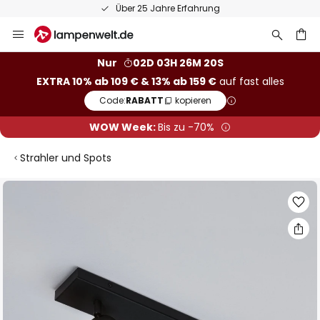
Über 25 Jahre Erfahrung
Zum
Inhalt
springen
he
Nur
02D 03H 26M 20S
EXTRA 10% ab 109 € & 13% ab 159 €
auf fast alles
Code:
RABATT
kopieren
WOW Week:
Bis zu -70%
Strahler und Spots
Zum
Ende
der
Bildgalerie
springen