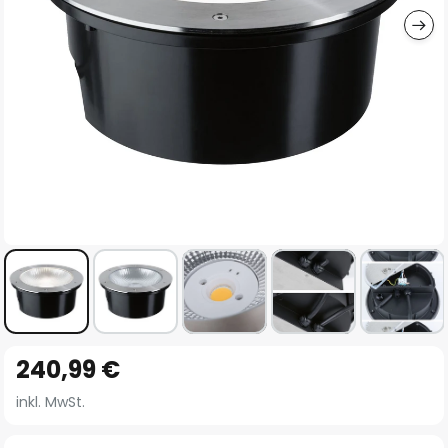
Zum
240,99 €
Anfang
der
inkl. MwSt.
Bildgalerie