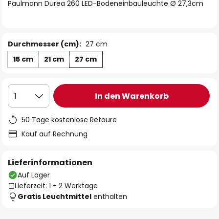
springen
Paulmann Durea 260 LED-Bodeneinbauleuchte Ø 27,3cm
Durchmesser (cm):
27 cm
15 cm
21 cm
27 cm
In den Warenkorb
1
50 Tage kostenlose Retoure
Kauf auf Rechnung
Lieferinformationen
Auf Lager
Lieferzeit: 1 - 2 Werktage
Gratis Leuchtmittel
enthalten