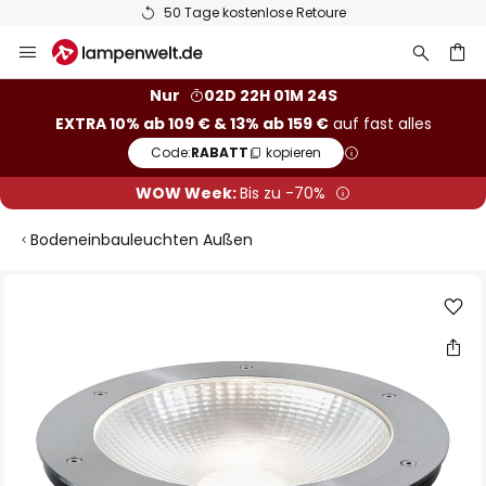
50 Tage kostenlose Retoure
Zum
Inhalt
springen
he
Nur
02D 22H 01M 24S
EXTRA 10% ab 109 € & 13% ab 159 €
auf fast alles
Code:
RABATT
kopieren
WOW Week:
Bis zu -70%
Bodeneinbauleuchten Außen
Zum
Ende
der
Bildgalerie
springen