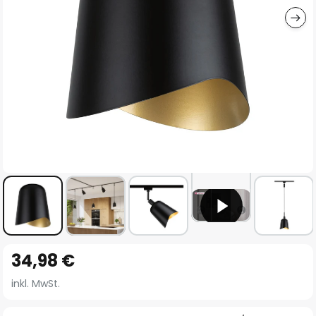
Zum
34,98 €
Anfang
der
inkl. MwSt.
Bildgalerie