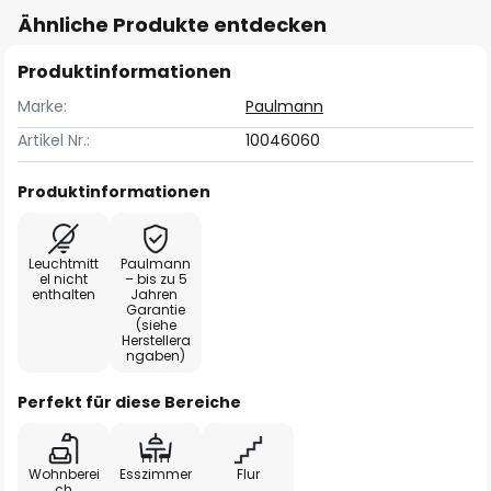
Ähnliche Produkte entdecken
Produktinformationen
Marke:
Paulmann
Artikel Nr.:
10046060
Produktinformationen
Leuchtmitt
Paulmann
el nicht
– bis zu 5
enthalten
Jahren
Garantie
(siehe
Herstellera
ngaben)
Perfekt für diese Bereiche
Wohnberei
Esszimmer
Flur
ch