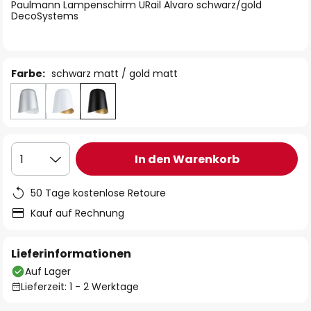
springen
Paulmann Lampenschirm URail Alvaro schwarz/gold
DecoSystems
Farbe:
schwarz matt / gold matt
In den Warenkorb
1
50 Tage kostenlose Retoure
Kauf auf Rechnung
Lieferinformationen
Auf Lager
Lieferzeit: 1 - 2 Werktage