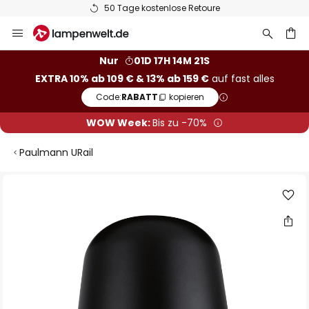
50 Tage kostenlose Retoure
Zum
Inhalt
springen
he
Nur
01D 17H 14M 21S
EXTRA 10% ab 109 € & 13% ab 159 €
auf fast alles
Code:
RABATT
kopieren
WOW Week:
Bis zu -70%
Paulmann URail
Zum
Ende
der
Bildgalerie
springen