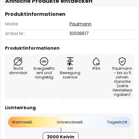
Ähnliche Produkte entdecken
Produktinformationen
Marke:
Paulmann
Artikel Nr.:
10008617
Produktinformationen
Nicht
Energieeffiz
Mit
IP44
Paulmann
dimmbar
ient und
Bewegung
– bis zu 5
langlebig
ssensor
Jahren
Garantie
(siehe
Herstellera
ngaben)
Lichtwirkung
Warmweiß
Universalweiß
Tageslicht
3000 Kelvin