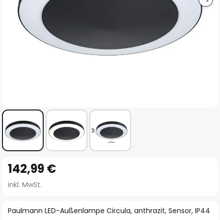
Zum
142,99 €
Anfang
der
inkl. MwSt.
Bildgalerie
springen
Paulmann LED-Außenlampe Circula, anthrazit, Sensor, IP44