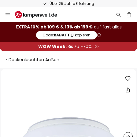
Über 25 Jahre Erfahrung
Zum
Inhalt
springen
he
EXTRA 10% ab 109 € & 13% ab 159 €
auf fast alles
Code:
RABATT
kopieren
WOW Week:
Bis zu -70%
Deckenleuchten Außen
Zum
Ende
der
Bildgalerie
springen