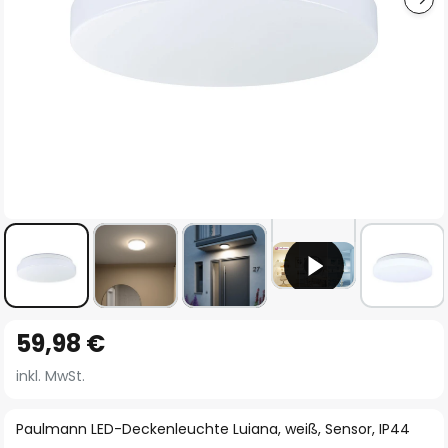
Zum
59,98 €
Anfang
der
inkl. MwSt.
Bildgalerie
springen
Paulmann LED-Deckenleuchte Luiana, weiß, Sensor, IP44