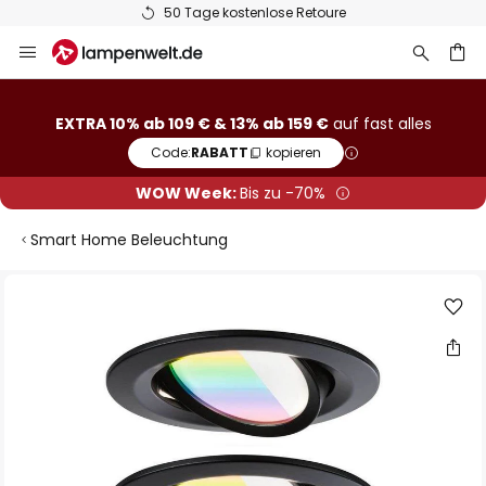
50 Tage kostenlose Retoure
Zum
Inhalt
springen
he
EXTRA 10% ab 109 € & 13% ab 159 €
auf fast alles
Code:
RABATT
kopieren
WOW Week:
Bis zu -70%
Smart Home Beleuchtung
Zum
Ende
der
Bildgalerie
springen