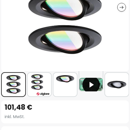
Zum
101,48 €
Anfang
der
inkl. MwSt.
Bildgalerie