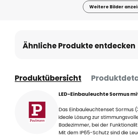
Weitere Bilder anze
Zum
Anfang
der
Bildgalerie
Ähnliche Produkte entdecken
springen
Produktübersicht
Produktdeta
LED-Einbauleuchte Sormus mit
Das Einbauleuchtenset Sormus (3e
ideale Lösung zur stimmungsvoll
Badezimmer, bei der Funktionalit
Mit dem IP65-Schutz sind die Le