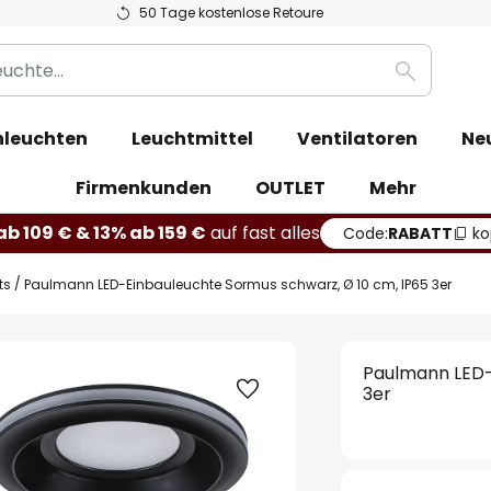
50 Tage kostenlose Retoure
Suche
leuchten
Leuchtmittel
Ventilatoren
Ne
Firmenkunden
OUTLET
Mehr
b 109 € & 13% ab 159 €
auf fast alles
Code:
RABATT
ko
ts
Paulmann LED-Einbauleuchte Sormus schwarz, Ø 10 cm, IP65 3er
Paulmann LED-
3er