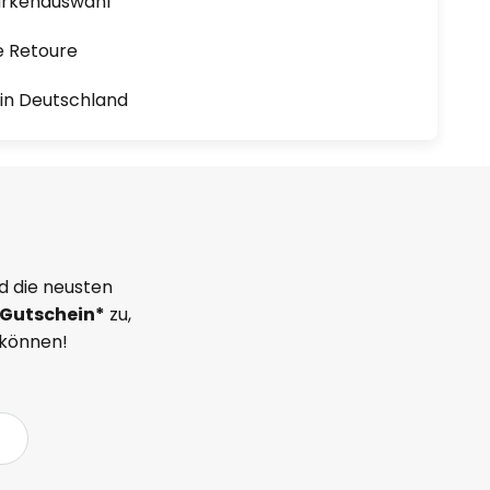
arkenauswahl
e Retoure
1 in Deutschland
d die neusten
Gutschein*
zu,
 können!