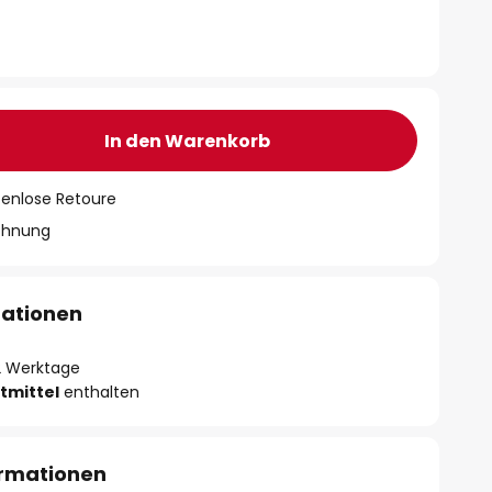
In den Warenkorb
tenlose Retoure
chnung
mationen
- 2 Werktage
tmittel
enthalten
ormationen