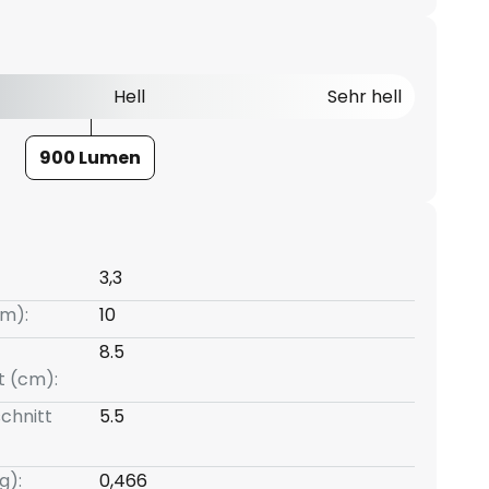
Hell
Sehr hell
900 Lumen
3,3
m):
10
8.5
t (cm):
chnitt
5.5
g):
0,466