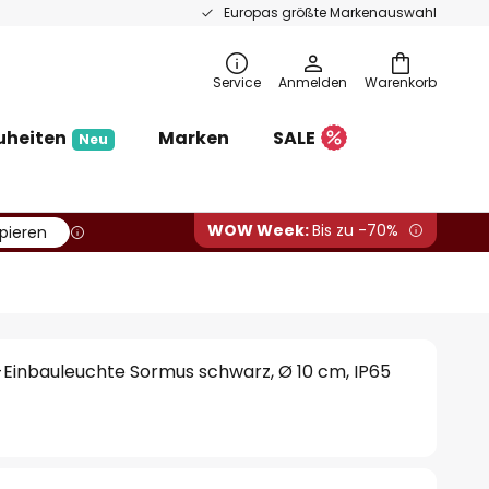
Europas größte Markenauswahl
Service
Anmelden
Warenkorb
uheiten
Marken
SALE
Neu
WOW Week:
Bis zu -70%
pieren
Einbauleuchte Sormus schwarz, Ø 10 cm, IP65