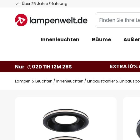
Zum
Über 25 Jahre Erfahrung
Inhalt
Finden
springen
Sie
Ihre
Innenleuchten
Räume
Außen
Leuchte...
EXTRA 10% a
Nur
02D 11H 12M 27S
Lampen & Leuchten
Innenleuchten
Einbaustrahler & Einbauspo
Zum
Ende
der
Bildgalerie
springen