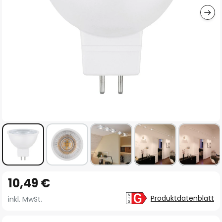
Zum
10,49 €
Anfang
der
Produktdatenblatt
inkl. MwSt.
Bildgalerie