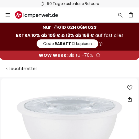
50 Tage kostenlose Retoure
Zum
Inhalt
springen
he
Nur
01D 02H 06M 01S
EXTRA 10% ab 109 € & 13% ab 159 €
auf fast alles
Code:
RABATT
kopieren
WOW Week:
Bis zu -70%
Leuchtmittel
Zum
Ende
der
Bildgalerie
springen