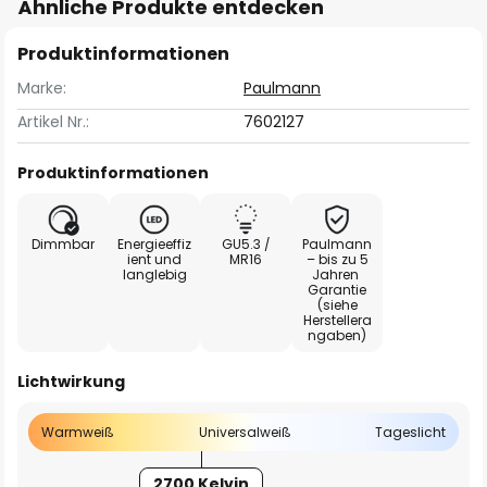
Ähnliche Produkte entdecken
Produktinformationen
Marke:
Paulmann
Artikel Nr.:
7602127
Produktinformationen
Dimmbar
Energieeffiz
GU5.3 /
Paulmann
ient und
MR16
– bis zu 5
langlebig
Jahren
Garantie
(siehe
Herstellera
ngaben)
Lichtwirkung
Warmweiß
Universalweiß
Tageslicht
2700 Kelvin