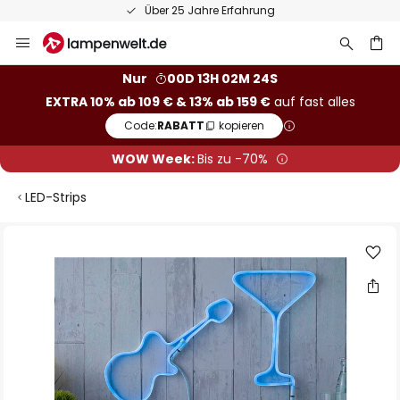
Über 25 Jahre Erfahrung
Zum
Inhalt
springen
he
Nur
00D 13H 02M 23S
EXTRA 10% ab 109 € & 13% ab 159 €
auf fast alles
Code:
RABATT
kopieren
WOW Week:
Bis zu -70%
LED-Strips
Zum
Ende
der
Bildgalerie
springen