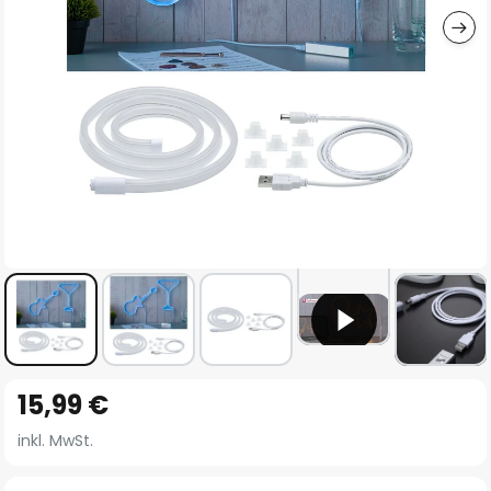
Zum
15,99 €
Anfang
der
inkl. MwSt.
Bildgalerie