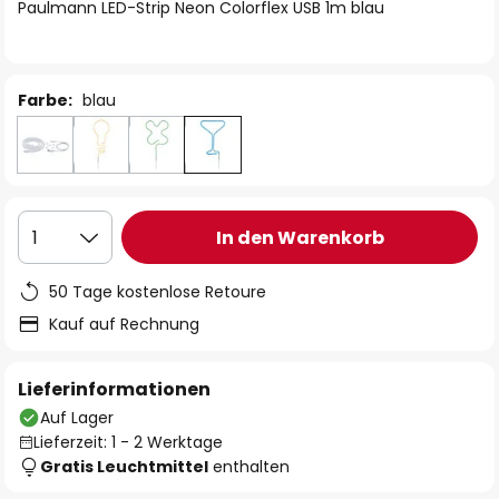
springen
Paulmann LED-Strip Neon Colorflex USB 1m blau
Farbe:
blau
In den Warenkorb
1
50 Tage kostenlose Retoure
Kauf auf Rechnung
Lieferinformationen
Auf Lager
Lieferzeit: 1 - 2 Werktage
Gratis Leuchtmittel
enthalten