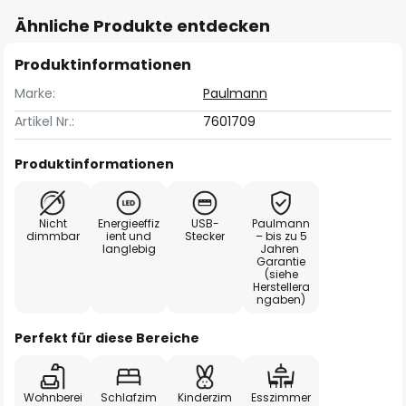
Ähnliche Produkte entdecken
Produktinformationen
Marke:
Paulmann
Artikel Nr.:
7601709
Produktinformationen
Nicht
Energieeffiz
USB-
Paulmann
dimmbar
ient und
Stecker
– bis zu 5
langlebig
Jahren
Garantie
(siehe
Herstellera
ngaben)
Perfekt für diese Bereiche
Wohnberei
Schlafzim
Kinderzim
Esszimmer