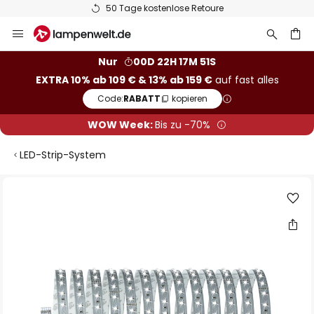
50 Tage kostenlose Retoure
Zum
Inhalt
springen
he
Nur
00D 22H 17M 51S
EXTRA 10% ab 109 € & 13% ab 159 €
auf fast alles
Code:
RABATT
kopieren
WOW Week:
Bis zu -70%
LED-Strip-System
Zum
Ende
der
Bildgalerie
springen