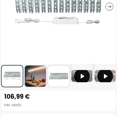
Zum
106,99 €
Anfang
der
inkl. MwSt.
Bildgalerie