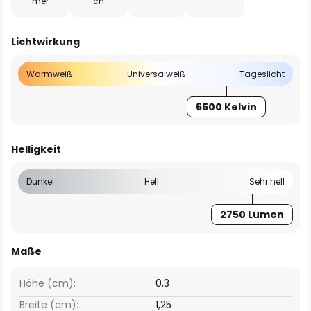
mer
ch
Lichtwirkung
Warmweiß
Universalweiß
Tageslicht
6500 Kelvin
Helligkeit
Dunkel
Hell
Sehr hell
2750 Lumen
Maße
Höhe (cm):
0,3
Breite (cm):
1,25