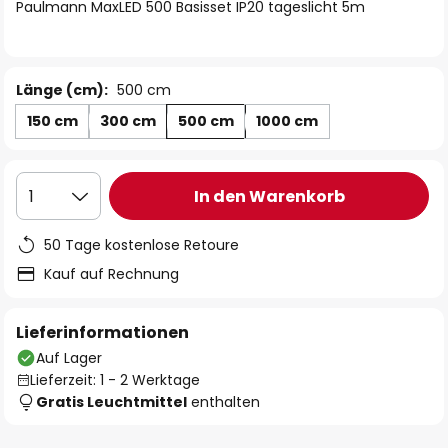
springen
Paulmann MaxLED 500 Basisset IP20 tageslicht 5m
Länge (cm):
500 cm
150 cm
300 cm
500 cm
1000 cm
In den Warenkorb
1
50 Tage kostenlose Retoure
Kauf auf Rechnung
Lieferinformationen
Auf Lager
Lieferzeit: 1 - 2 Werktage
Gratis Leuchtmittel
enthalten