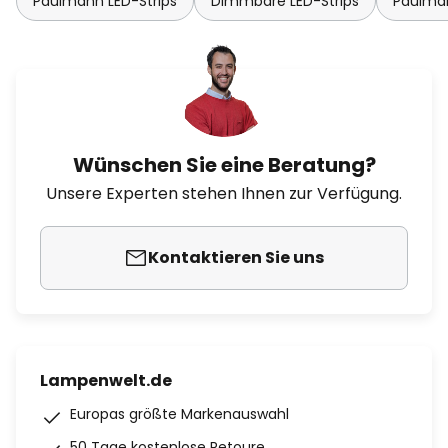
Paulmann LED-Strips
Dimmbare LED-Strips
Paulman
Wünschen Sie eine Beratung?
Unsere Experten stehen Ihnen zur Verfügung.
Kontaktieren Sie uns
Lampenwelt.de
Europas größte Markenauswahl
50 Tage kostenlose Retoure