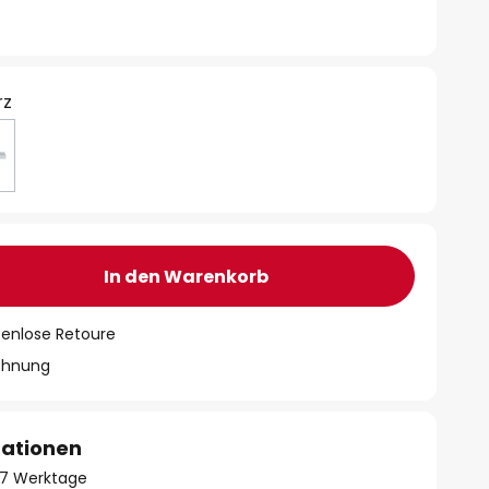
rz
In den Warenkorb
tenlose Retoure
chnung
mationen
- 7 Werktage