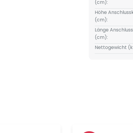
(cm):
Höhe Anschluss
(cm):
Länge Anschlus
Halterung
(cm):
erfordert zusätzlich
Nettogewicht (k