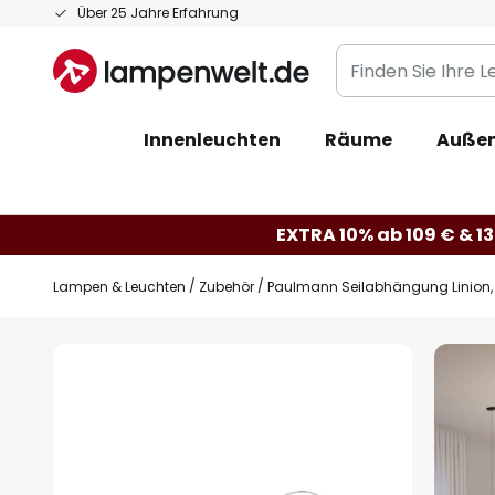
Zum
Über 25 Jahre Erfahrung
Inhalt
Finden
springen
Sie
Ihre
Innenleuchten
Räume
Außen
Leuchte...
EXTRA 10% ab 109 € & 13
Lampen & Leuchten
Zubehör
Paulmann Seilabhängung Linion, 
Zum
Ende
der
Bildgalerie
springen