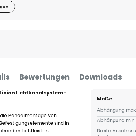
igen
ils
Bewertungen
Downloads
inion Lichtkanalsystem -
Maße
Abhängung max
 die Pendelmontage von
Abhängung min 
e Befestigungselemente sind in
chenden Lichtleisten
Breite Anschlus