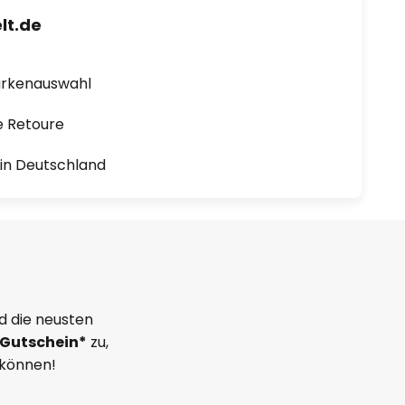
lt.de
arkenauswahl
e Retoure
1 in Deutschland
d die neusten
Gutschein*
zu,
 können!