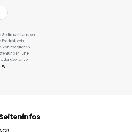
em Sortiment Lampen
 Produktpreis-
te von möglichen
fehlungen. Eine
 oder über unser
ung
.
Seiteninfos
AGB