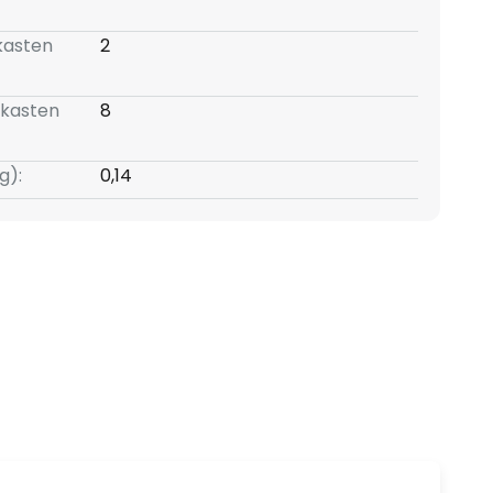
kasten
2
skasten
8
g):
0,14