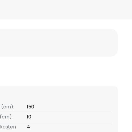
 (cm):
150
(cm):
10
skasten
4