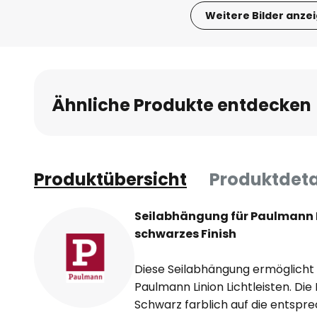
Weitere Bilder anze
Zum
Anfang
der
Bildgalerie
Ähnliche Produkte entdecken
springen
Produktübersicht
Produktdeta
Seilabhängung für Paulmann L
schwarzes Finish
Diese Seilabhängung ermöglicht
Paulmann Linion Lichtleisten. Di
Schwarz farblich auf die entspre