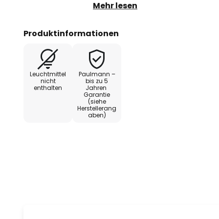
abgestimmt.
Mehr lesen
- von 1,5 m bis auf 10 cm kürzbar
Produktinformationen
- inklusive Baldachin und Kanal-
Leuchtmittel
Paulmann –
- Pendelmontage der Lichtleiste 
nicht
bis zu 5
enthalten
Jahren
Einspeisekabel und Abdeckung
Garantie
(siehe
Herstellerang
aben)