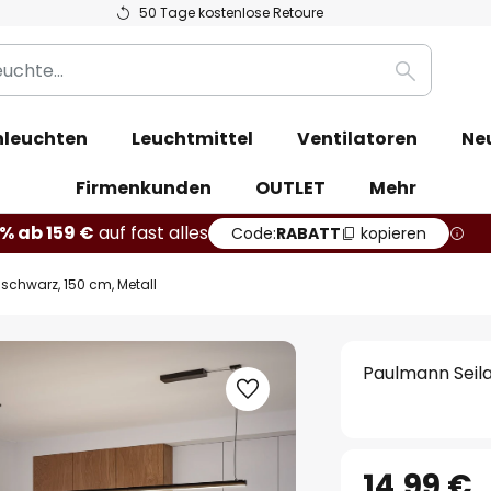
50 Tage kostenlose Retoure
Suche
leuchten
Leuchtmittel
Ventilatoren
Ne
Firmenkunden
OUTLET
Mehr
% ab 159 €
auf fast alles
Code:
RABATT
kopieren
schwarz, 150 cm, Metall
Paulmann Seila
14,99 €