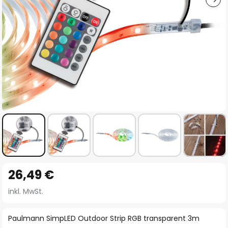
Zum
26,49 €
Anfang
der
inkl. MwSt.
Bildgalerie
springen
Paulmann SimpLED Outdoor Strip RGB transparent 3m