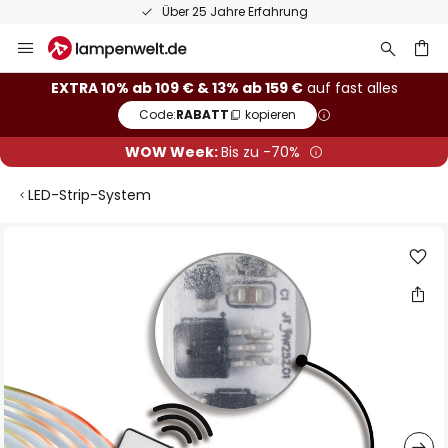
Über 25 Jahre Erfahrung
Zum
Inhalt
springen
he
EXTRA 10% ab 109 € & 13% ab 159 €
auf fast alles
Code:
RABATT
kopieren
WOW Week:
Bis zu -70%
LED-Strip-System
Zum
Ende
der
Bildgalerie
springen