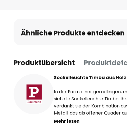
Anfang
der
Bildgalerie
springen
Ähnliche Produkte entdecken
Produktübersicht
Produktdeta
Sockelleuchte Timba aus Holz
In der Form einer geradlinigen,
sich die Sockelleuchte Timba. 
verdankt sie der Kombination au
Metall, das als offener Quader a
bildet. In der Laterne wurde eine
Mehr lesen