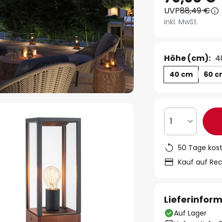
UVP
88,49 €
inkl. MwSt.
Höhe (cm):
4
40 cm
60 
1
50 Tage kos
Kauf auf Re
Lieferinfor
Auf Lager