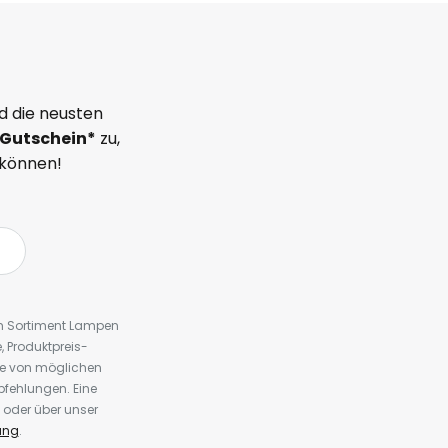
d die neusten
Gutschein*
zu,
 können!
em Sortiment Lampen
 Produktpreis-
te von möglichen
fehlungen. Eine
 oder über unser
ung
.