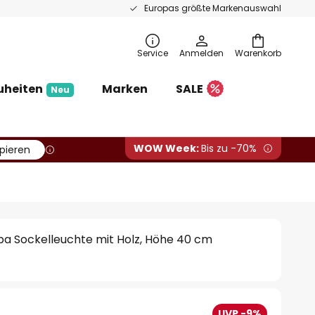
Europas größte Markenauswahl
Service
Anmelden
Warenkorb
uheiten
Marken
SALE
Neu
WOW Week:
Bis zu -70%
pieren
a Sockelleuchte mit Holz, Höhe 40 cm
UVP -9%