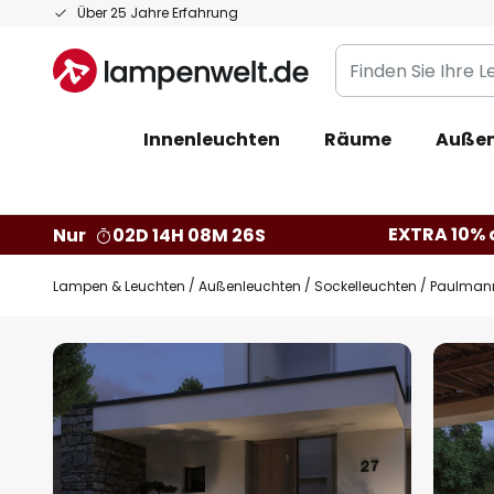
Zum
Über 25 Jahre Erfahrung
Inhalt
Finden
springen
Sie
Ihre
Innenleuchten
Räume
Außen
Leuchte...
EXTRA 10% a
Nur
02D 14H 08M 25S
Lampen & Leuchten
Außenleuchten
Sockelleuchten
Paulmann
Zum
Ende
der
Bildgalerie
springen