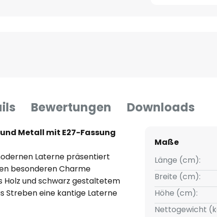
ils
Bewertungen
Downloads
 und Metall mit E27-Fassung
Maße
 modernen Laterne präsentiert
Länge (cm):
Ihren besonderen Charme
Breite (cm):
s Holz und schwarz gestaltetem
us Streben eine kantige Laterne
Höhe (cm):
 E27-Fassung verbaut, die mit
Nettogewicht (k