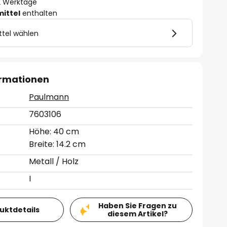
- 2 Werktage
mittel
enthalten
ttel wählen
ormationen
Paulmann
7603106
Höhe: 40 cm
Breite: 14.2 cm
Metall / Holz
I
Haben Sie Fragen zu
duktdetails
diesem Artikel?