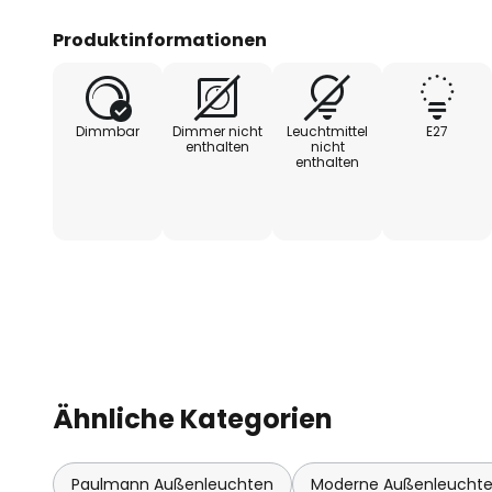
einem Leuchtmittel nach Wahl b
wird zu allen Seiten abgestrahlt,
Produktinformationen
Terrassen oder Wege sicher beleuc
durch ihre stilvolle Gestaltung 
ausgeschaltet.
Dimmbar
Dimmer nicht
Leuchtmittel
E27
enthalten
nicht
enthalten
Ähnliche Kategorien
Paulmann Außenleuchten
Moderne Außenleucht