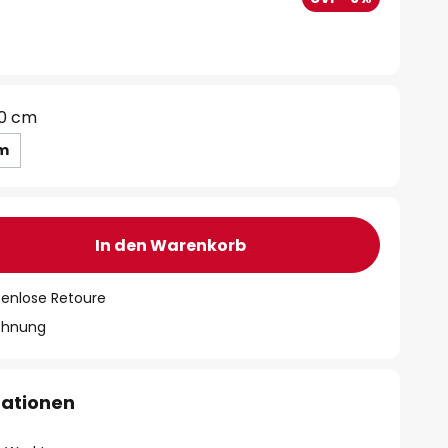
0 cm
cm
In den Warenkorb
tenlose Retoure
chnung
mationen