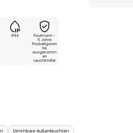
estückt werden kann. Das Licht
 so dass die Sockelleuchte
htet, gleichzeitig stellt sie
eine schöne Dekoration dar, auch
IP44
Paulmann -
5 Jahre
Produktgaran
tie,
ausgenomm
en
Leuchtmittel
en
Dimmbare Außenleuchten