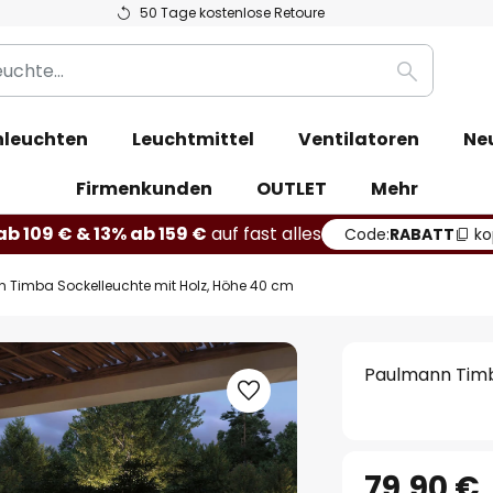
50 Tage kostenlose Retoure
Suche
leuchten
Leuchtmittel
Ventilatoren
Ne
Firmenkunden
OUTLET
Mehr
b 109 € & 13% ab 159 €
auf fast alles
Code:
RABATT
ko
 Timba Sockelleuchte mit Holz, Höhe 40 cm
Paulmann Timb
79,90 €