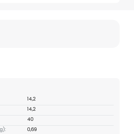
14,2
14,2
40
g):
0,69