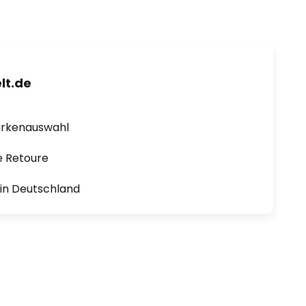
lt.de
arkenauswahl
e Retoure
1 in Deutschland