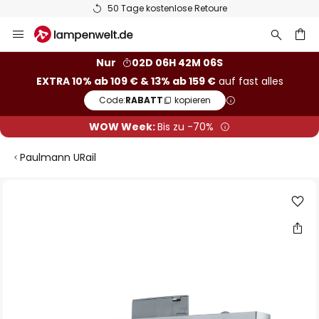
50 Tage kostenlose Retoure
Zum
Inhalt
springen
he
Nur
02D 06H 42M 06S
EXTRA 10% ab 109 € & 13% ab 159 €
auf fast alles
Code:
RABATT
kopieren
WOW Week:
Bis zu -70%
Paulmann URail
Zum
Ende
der
Bildgalerie
springen