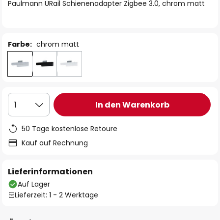
springen
Paulmann URail Schienenadapter Zigbee 3.0, chrom matt
Farbe:
chrom matt
In den Warenkorb
1
50 Tage kostenlose Retoure
Kauf auf Rechnung
Lieferinformationen
Auf Lager
Lieferzeit: 1 - 2 Werktage