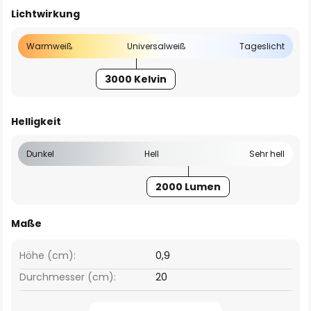
Lichtwirkung
Warmweiß
Universalweiß
Tageslicht
3000 Kelvin
Helligkeit
Dunkel
Hell
Sehr hell
2000 Lumen
Maße
Höhe (cm):
0,9
Durchmesser (cm):
20