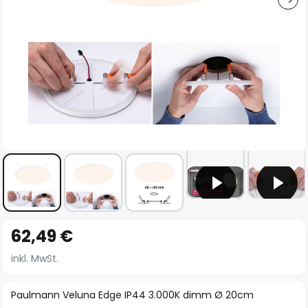
Zum
62,49 €
Anfang
der
inkl. MwSt.
Bildgalerie
springen
Paulmann Veluna Edge IP44 3.000K dimm Ø 20cm