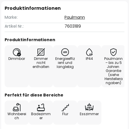
Produktinformationen
Marke:
Paulmann
Artikel Nr.:
7603189
Produktinformationen
Dimmbar
Dimmer
Energieeffiz
IP44
Paulmann
nicht
ient und
– bis zu 5
enthalten
langlebig
Jahren
Garantie
(siehe
Herstellera
ngaben)
Perfekt für diese Bereiche
Wohnberei
Badezimm
Flur
Esszimmer
ch
er