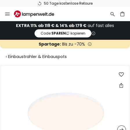
50 Tage kostenlose Retoure
Zum
Inhalt
springen
he
EXTRA 11% ab 119 € & 14% ab 179 €
auf fast alles
Code:
SPAREN
kopieren
Spartage:
Bis zu -70%
Einbaustrahler & Einbauspots
Zum
Ende
der
Bildgalerie
springen