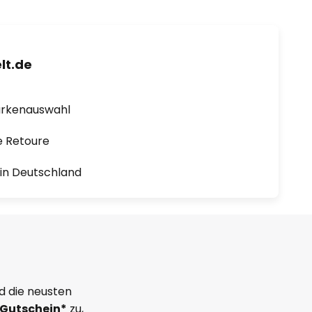
lt.de
arkenauswahl
e Retoure
1 in Deutschland
d die neusten
Gutschein*
zu,