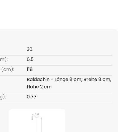
30
m):
6,5
 (cm):
118
Baldachin - Länge 8 cm, Breite 8 cm,
Höhe 2 cm
g):
0,77