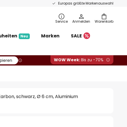
Europas größte Markenauswahl
Service
Anmelden
Warenkorb
uheiten
Marken
SALE
Neu
WOW Week:
Bis zu -70%
pieren
arbon, schwarz, Ø 6 cm, Aluminium