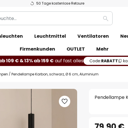
50 Tage kostenlose Retoure
Suche
leuchten
Leuchtmittel
Ventilatoren
Ne
Firmenkunden
OUTLET
Mehr
b 109 € & 13% ab 159 €
auf fast alles
Code:
RABATT
ko
mpen
Pendellampe Karbon, schwarz, Ø 6 cm, Aluminium
Pendellampe K
79,90 €