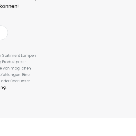
 können!
em Sortiment Lampen
 Produktpreis-
te von möglichen
fehlungen. Eine
 oder über unser
ung
.