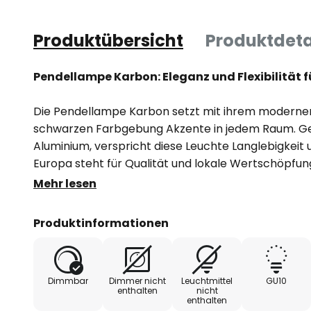
Produktübersicht
Produktdeta
Pendellampe Karbon: Eleganz und Flexibilität fü
Die Pendellampe Karbon setzt mit ihrem moderne
schwarzen Farbgebung Akzente in jedem Raum. Ge
Aluminium, verspricht diese Leuchte Langlebigkeit un
Europa steht für Qualität und lokale Wertschöpfun
Mehr lesen
Die Pendellampe Karbon ist speziell für den Einsa
Essbereichen, Küchen und Fluren konzipiert, wo s
Produktinformationen
und Stil schafft.
- extern dimmbar
Dimmbar
Dimmer nicht
Leuchtmittel
GU10
enthalten
nicht
enthalten