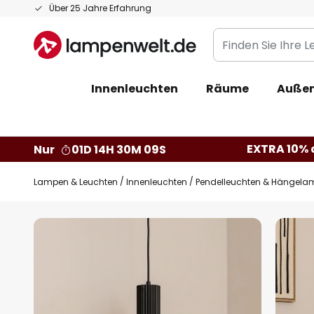
Zum
Über 25 Jahre Erfahrung
Inhalt
Finden
springen
Sie
Ihre
Innenleuchten
Räume
Außen
Leuchte...
EXTRA 10% a
Nur
01D 14H 30M 08S
Lampen & Leuchten
Innenleuchten
Pendelleuchten & Hängela
Zum
Ende
der
Bildgalerie
springen