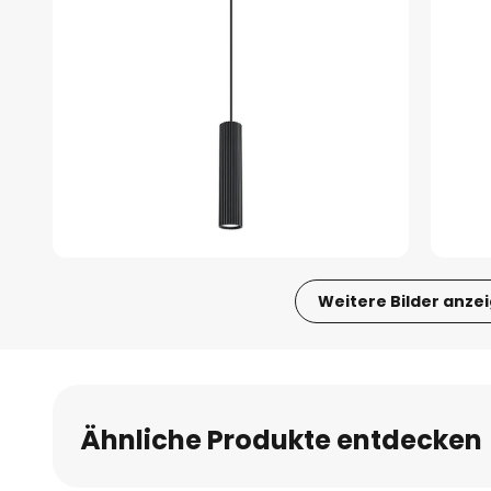
Weitere Bilder anze
Zum
Anfang
der
Bildgalerie
Ähnliche Produkte entdecken
springen