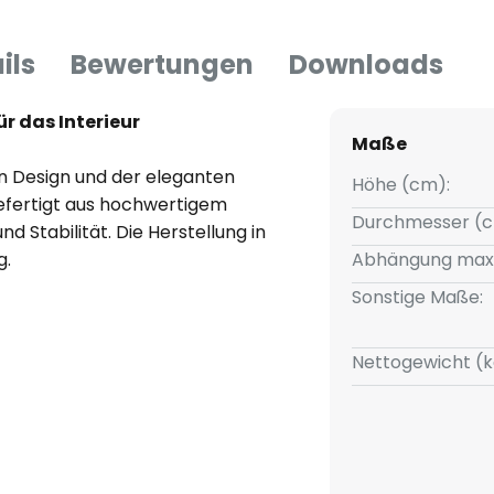
ils
Bewertungen
Downloads
r das Interieur
Maße
n Design und der eleganten
Höhe (cm):
fertigt aus hochwertigem
Durchmesser (c
d Stabilität. Die Herstellung in
g.
Abhängung max
Sonstige Maße:
tz in Wohnzimmern,
ie eine Atmosphäre von Komfort
Nettogewicht (k