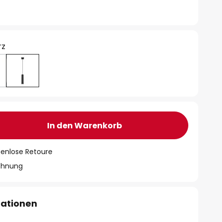
rz
In den Warenkorb
tenlose Retoure
chnung
mationen