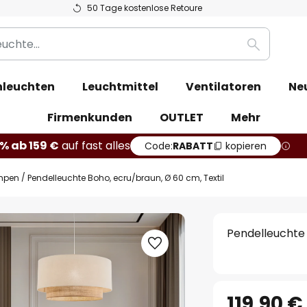
50 Tage kostenlose Retoure
Suche
leuchten
Leuchtmittel
Ventilatoren
Ne
Firmenkunden
OUTLET
Mehr
% ab 159 €
auf fast alles
Code:
RABATT
kopieren
mpen
Pendelleuchte Boho, ecru/braun, Ø 60 cm, Textil
Pendelleuchte 
119,90 €