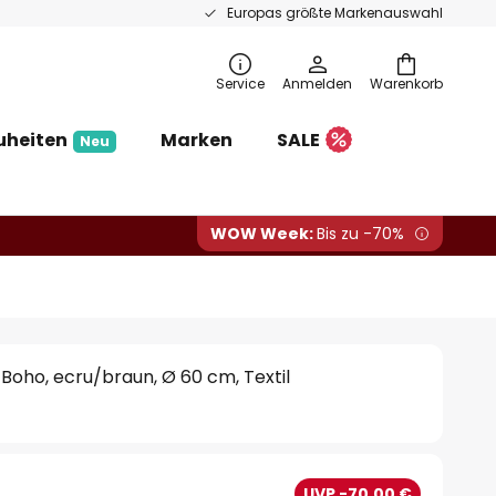
Europas größte Markenauswahl
Service
Anmelden
Warenkorb
uheiten
Marken
SALE
Neu
WOW Week:
Bis zu -70%
Boho, ecru/braun, Ø 60 cm, Textil
UVP -70,00 €