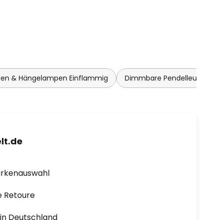
ten & Hängelampen Einflammig
Dimmbare Pendelleuchten
lt.de
arkenauswahl
e Retoure
1 in Deutschland