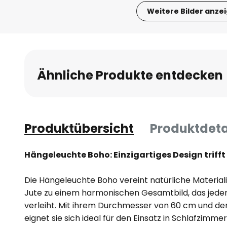
Weitere Bilder anze
Zum
Anfang
der
Bildgalerie
Ähnliche Produkte entdecken
springen
Produktübersicht
Produktdeta
Hängeleuchte Boho: Einzigartiges Design trifft
Die Hängeleuchte Boho vereint natürliche Material
Jute zu einem harmonischen Gesamtbild, das jed
verleiht. Mit ihrem Durchmesser von 60 cm und de
eignet sie sich ideal für den Einsatz in Schlafzim