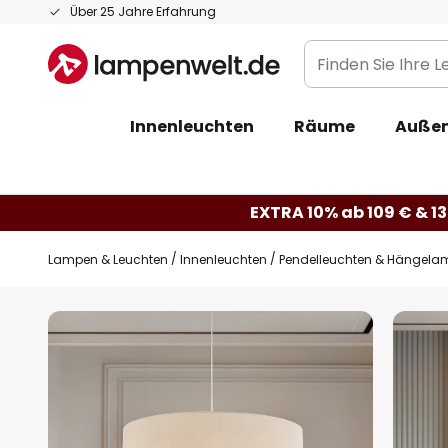
Zum
Über 25 Jahre Erfahrung
Inhalt
Finden
springen
Sie
Ihre
Innenleuchten
Räume
Außen
Leuchte...
EXTRA 10% ab 109 € & 13
Lampen & Leuchten
Innenleuchten
Pendelleuchten & Hängela
Zum
Ende
der
Bildgalerie
springen