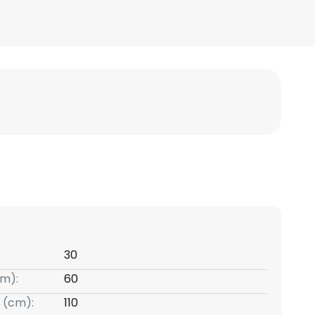
30
m):
60
 (cm):
110