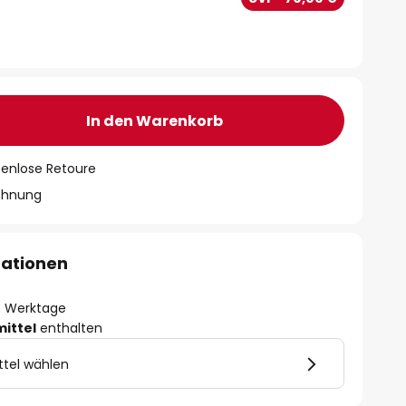
In den Warenkorb
tenlose Retoure
chnung
mationen
- 3 Werktage
mittel
enthalten
ttel wählen