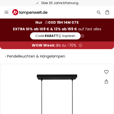
Über 25 Jahre Erfahrung
Zum
Inhalt
springen
he
Nur
00D 16H 14M 07S
EXTRA 10% ab 109 € & 13% ab 159 €
auf fast alles
Code:
RABATT
kopieren
WOW Week:
Bis zu -70%
Pendelleuchten & Hängelampen
Zum
Ende
der
Bildgalerie
springen