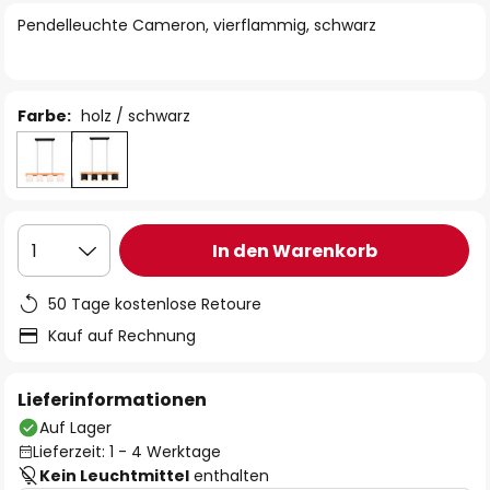
springen
Pendelleuchte Cameron, vierflammig, schwarz
Farbe:
holz / schwarz
In den Warenkorb
1
50 Tage kostenlose Retoure
Kauf auf Rechnung
Lieferinformationen
Auf Lager
Lieferzeit: 1 - 4 Werktage
Kein Leuchtmittel
enthalten