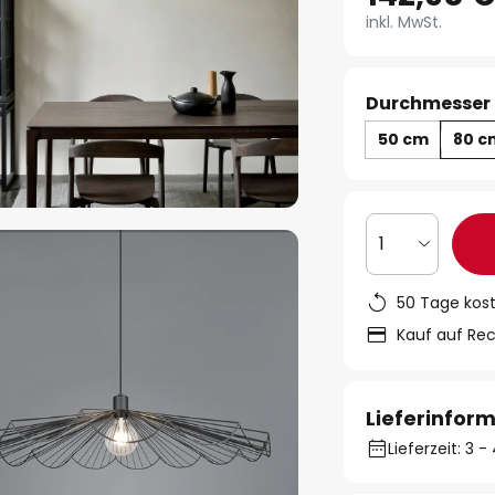
inkl. MwSt.
Durchmesser 
50 cm
80 c
1
50 Tage kos
Kauf auf Re
Lieferinfor
Lieferzeit: 3