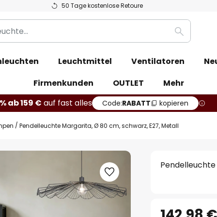
50 Tage kostenlose Retoure
Suche
leuchten
Leuchtmittel
Ventilatoren
Ne
Firmenkunden
OUTLET
Mehr
% ab 159 €
auf fast alles
Code:
RABATT
kopieren
mpen
Pendelleuchte Margarita, Ø 80 cm, schwarz, E27, Metall
Pendelleuchte 
142,98 