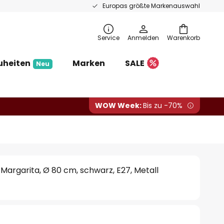
Europas größte Markenauswahl
Service
Anmelden
Warenkorb
uheiten
Marken
SALE
Neu
WOW Week:
Bis zu -70%
Margarita, Ø 80 cm, schwarz, E27, Metall
€