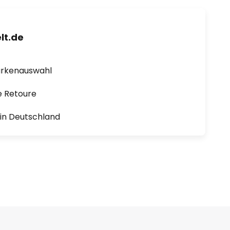
lt.de
arkenauswahl
e Retoure
1 in Deutschland