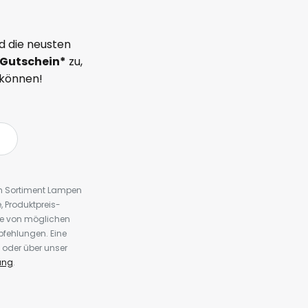
d die neusten
Gutschein*
zu,
 können!
em Sortiment Lampen
 Produktpreis-
te von möglichen
fehlungen. Eine
 oder über unser
ung
.