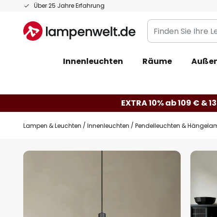
Zum
Über 25 Jahre Erfahrung
Inhalt
Finden
springen
Sie
Ihre
Innenleuchten
Räume
Außen
Leuchte...
EXTRA 10% ab 109 € & 13
Lampen & Leuchten
Innenleuchten
Pendelleuchten & Hängela
Zum
Ende
der
Bildgalerie
springen