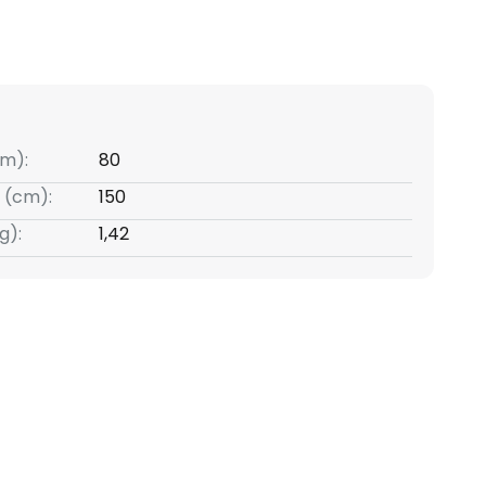
m):
80
 (cm):
150
g):
1,42