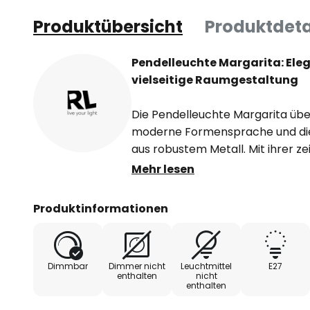
Produktübersicht
Produktdeta
Pendelleuchte Margarita: Ele
vielseitige Raumgestaltung
Die Pendelleuchte Margarita über
moderne Formensprache und die
aus robustem Metall. Mit ihrer 
fügt sie sich nahtlos in unterschi
Mehr lesen
setzt stilvolle Akzente in Wohn-
minimalistische Design unterstrei
Produktinformationen
sie zu einem Blickfang in jeder 
Die Kombination aus Funktionalit
Pendelleuchte Margarita zu einer
Dimmbar
Dimmer nicht
Leuchtmittel
E27
anspruchsvolle Raumkonzepte.
enthalten
nicht
enthalten