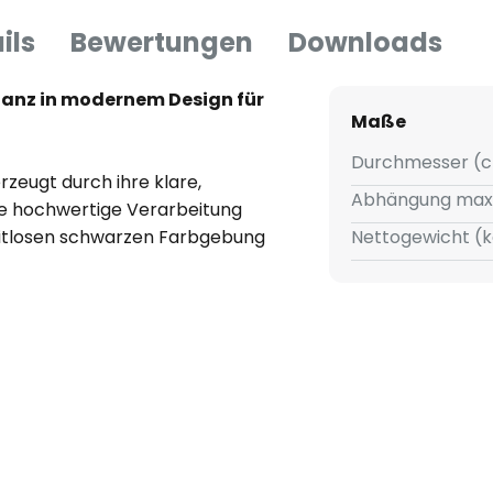
ils
Bewertungen
Downloads
ganz in modernem Design für
Maße
Durchmesser (c
zeugt durch ihre klare,
Abhängung max
 hochwertige Verarbeitung
zeitlosen schwarzen Farbgebung
Nettogewicht (k
edliche Einrichtungsstile ein und
, Esszimmer oder Küche. Das
cht die Vielseitigkeit und macht
Umgebung.
ät und Ästhetik macht die
 idealen Wahl für