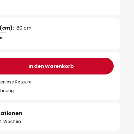
(cm):
80 cm
m
In den Warenkorb
tenlose Retoure
chnung
mationen
 - 4 Wochen