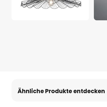
Zum
Anfang
der
Bildgalerie
springen
Ähnliche Produkte entdecken