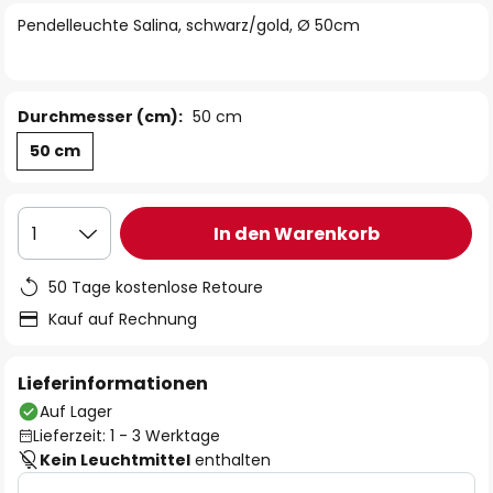
springen
Pendelleuchte Salina, schwarz/gold, Ø 50cm
Durchmesser (cm):
50 cm
50 cm
In den Warenkorb
1
50 Tage kostenlose Retoure
Kauf auf Rechnung
Lieferinformationen
Auf Lager
Lieferzeit: 1 - 3 Werktage
Kein Leuchtmittel
enthalten