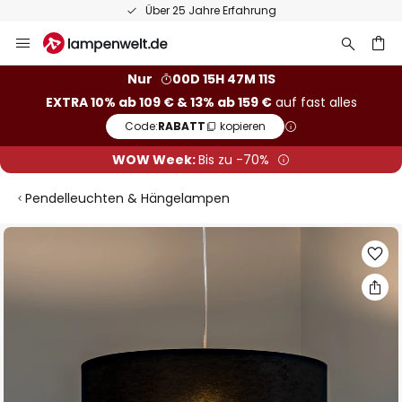
Über 25 Jahre Erfahrung
Zum
Inhalt
springen
he
Nur
00D 15H 47M 10S
EXTRA 10% ab 109 € & 13% ab 159 €
auf fast alles
Code:
RABATT
kopieren
WOW Week:
Bis zu -70%
Pendelleuchten & Hängelampen
Zum
Ende
der
Bildgalerie
springen