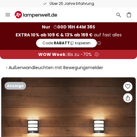
Über 25 Jahre Erfahrung
Zum
Inhalt
springen
he
Nur
00D 16H 44M 36S
EXTRA 10% ab 109 € & 13% ab 159 €
auf fast alles
Code:
RABATT
kopieren
WOW Week:
Bis zu -70%
Außenwandleuchten mit Bewegungsmelder
Zum
Anzeige
Ende
der
Bildgalerie
springen