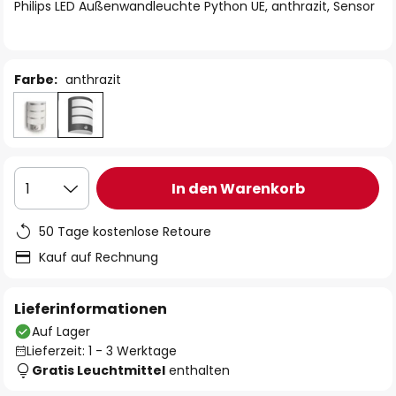
springen
Philips LED Außenwandleuchte Python UE, anthrazit, Sensor
Farbe:
anthrazit
In den Warenkorb
1
50 Tage kostenlose Retoure
Kauf auf Rechnung
Lieferinformationen
Auf Lager
Lieferzeit: 1 - 3 Werktage
Gratis Leuchtmittel
enthalten