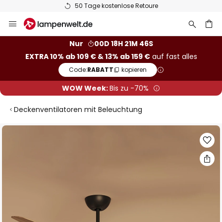
50 Tage kostenlose Retoure
Zum
Inhalt
springen
he
Nur
00D 18H 21M 45S
EXTRA 10% ab 109 € & 13% ab 159 €
auf fast alles
Code:
RABATT
kopieren
WOW Week:
Bis zu -70%
Deckenventilatoren mit Beleuchtung
Zum
Ende
der
Bildgalerie
springen