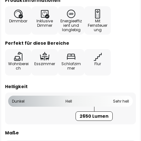
Produktinformationen
Dimmbar
Inklusive
Energieeffiz
Mit
Dimmer
ient und
Fernsteuer
langlebig
ung
Perfekt für diese Bereiche
Wohnberei
Esszimmer
Schlafzim
Flur
ch
mer
Helligkeit
Dunkel
Hell
Sehr hell
2650 Lumen
Maße