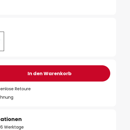
In den Warenkorb
tenlose Retoure
chnung
mationen
- 16 Werktage