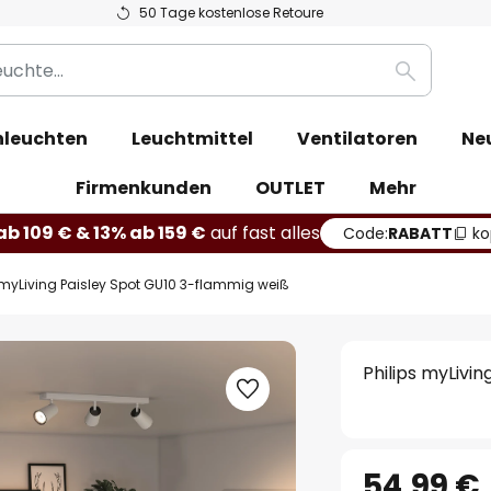
50 Tage kostenlose Retoure
Suche
leuchten
Leuchtmittel
Ventilatoren
Ne
Firmenkunden
OUTLET
Mehr
b 109 € & 13% ab 159 €
auf fast alles
Code:
RABATT
ko
 myLiving Paisley Spot GU10 3-flammig weiß
Philips myLivi
54,99 €