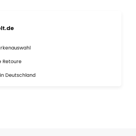
lt.de
arkenauswahl
e Retoure
1 in Deutschland