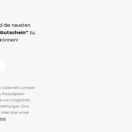
d die neusten
Gutschein*
zu,
 können!
em Sortiment Lampen
 Produktpreis-
te von möglichen
fehlungen. Eine
 oder über unser
ung
.