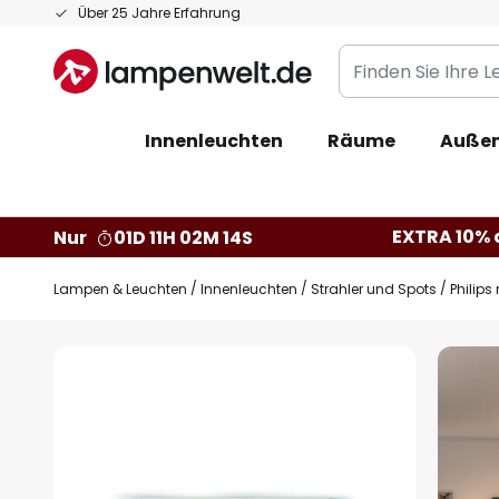
Zum
Über 25 Jahre Erfahrung
Inhalt
Finden
springen
Sie
Ihre
Innenleuchten
Räume
Außen
Leuchte...
EXTRA 10% a
Nur
01D 11H 02M 13S
Lampen & Leuchten
Innenleuchten
Strahler und Spots
Philips
Zum
Ende
der
Bildgalerie
springen