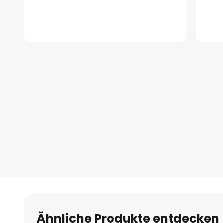
Zum
Anfang
der
Bildgalerie
springen
Ähnliche Produkte entdecken