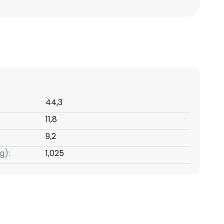
44,3
11,8
9,2
g):
1,025