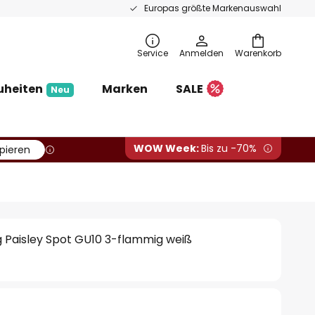
Europas größte Markenauswahl
Service
Anmelden
Warenkorb
uheiten
Marken
SALE
Neu
WOW Week:
Bis zu -70%
pieren
ng Paisley Spot GU10 3-flammig weiß