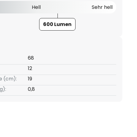
Hell
Sehr hell
600 Lumen
68
12
e (cm):
19
g):
0,8