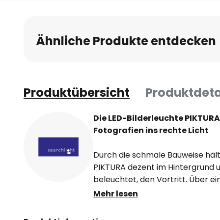
Ähnliche Produkte entdecken
Produktübersicht
Produktdeta
Die LED-Bilderleuchte PIKTURA
Fotografien ins rechte Licht
Durch die schmale Bauweise hält 
PIKTURA dezent im Hintergrund u
beleuchtet, den Vortritt. Über e
an der Wandhalterung kann sie e
Mehr lesen
Durch die Verwendung der LED-L
auch in Sachen Energieverbrau