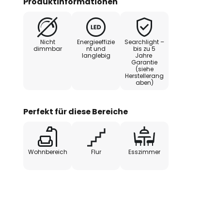
Produktinformationen
denn der ist sehr sparsam und s
Nicht
Energieeffizie
Searchlight –
dimmbar
nt und
bis zu 5
langlebig
Jahre
Garantie
(siehe
Herstellerang
aben)
Perfekt für diese Bereiche
Wohnbereich
Flur
Esszimmer