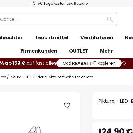
50 Tage kostenlose Retoure
Suche
leuchten
Leuchtmittel
Ventilatoren
Ne
Firmenkunden
OUTLET
Mehr
% ab 159 €
auf fast alles
Code:
RABATT
kopieren
hten
Piktura - LED-Bilderleuchte mit Schalter, chrom
Piktura - LED-
124,90 