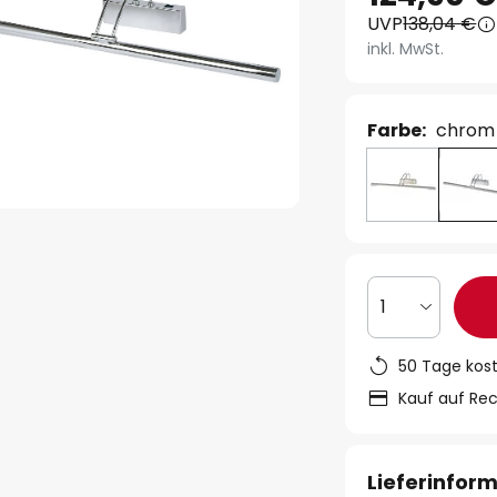
UVP
138,04 €
inkl. MwSt.
Farbe:
chrom
1
50 Tage kos
Kauf auf Re
Lieferinfor