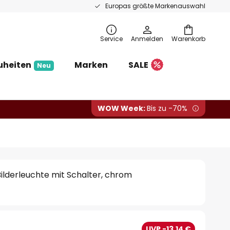
Europas größte Markenauswahl
Service
Anmelden
Warenkorb
uheiten
Marken
SALE
Neu
WOW Week:
Bis zu -70%
Bilderleuchte mit Schalter, chrom
€
UVP -13,14 €