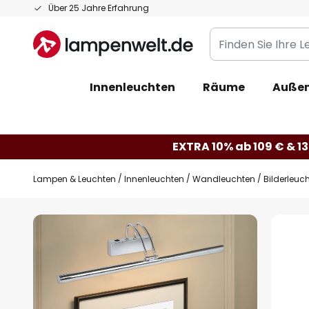
Zum
Über 25 Jahre Erfahrung
Inhalt
Finden
springen
Sie
Ihre
Innenleuchten
Räume
Außen
Leuchte...
EXTRA 10% ab 109 € & 13
Lampen & Leuchten
Innenleuchten
Wandleuchten
Bilderleuc
Zum
Ende
der
Bildgalerie
springen