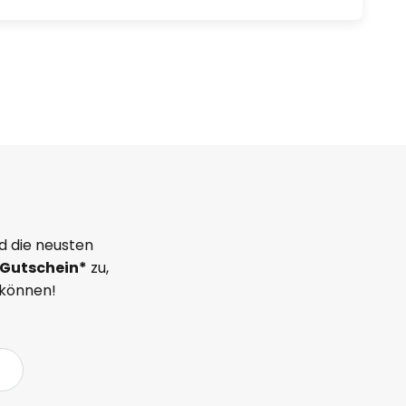
d die neusten
Gutschein*
zu,
 können!