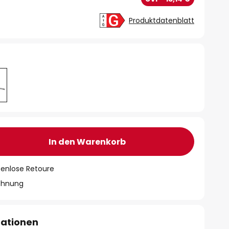
Produktdatenblatt
In den Warenkorb
tenlose Retoure
chnung
mationen