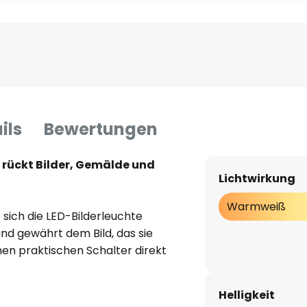
ils
Bewertungen
 rückt Bilder, Gemälde und
Lichtwirkung
Warmweiß
sich die LED-Bilderleuchte
nd gewährt dem Bild, das sie
inen praktischen Schalter direkt
in- und ausgeschaltet werden.
ichttechnik muss man sich
Helligkeit
ch keine Gedanken machen,