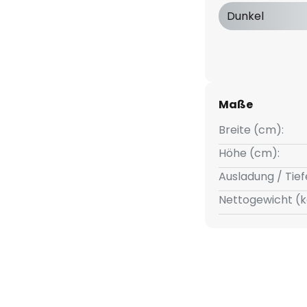
chont Geldbeutel wie Umwelt.
Dunkel
Maße
Breite (cm):
Höhe (cm):
Ausladung / Tief
Nettogewicht (k