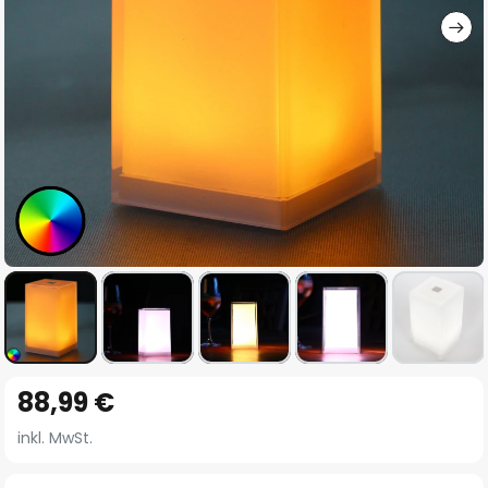
Zum
88,99 €
Anfang
der
inkl. MwSt.
Bildgalerie