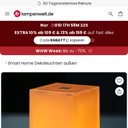
50 Tage kostenlose Retoure
Zum
Inhalt
springen
he
Nur
01D 17H 58M 21S
EXTRA 10% ab 109 € & 13% ab 159 €
auf fast alles
Code:
RABATT
kopieren
WOW Week:
Bis zu -70%
Smart Home Dekoleuchten außen
Zum
Ende
der
Bildgalerie
springen