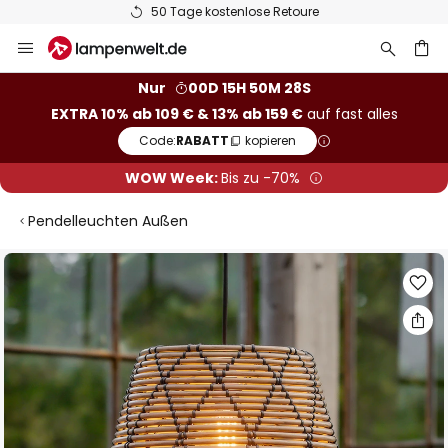
50 Tage kostenlose Retoure
Zum
Inhalt
springen
he
Nur
00D 15H 50M 27S
EXTRA 10% ab 109 € & 13% ab 159 €
auf fast alles
Code:
RABATT
kopieren
WOW Week:
Bis zu -70%
Pendelleuchten Außen
Zum
Ende
der
Bildgalerie
springen