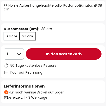
springen
PR Home Außenhängeleuchte Lollo, Rattanoptik natur, Ø 38
cm
Durchmesser (cm):
38 cm
28 cm
38 cm
In den Warenkorb
1
50 Tage kostenlose Retoure
Kauf auf Rechnung
Lieferinformationen
Nur noch wenige Artikel auf Lager
Lieferzeit: 1 - 3 Werktage