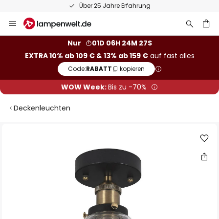
Über 25 Jahre Erfahrung
Zum
Inhalt
springen
he
Nur
01D 06H 24M 26S
EXTRA 10% ab 109 € & 13% ab 159 €
auf fast alles
Code:
RABATT
kopieren
WOW Week:
Bis zu -70%
Deckenleuchten
Zum
Ende
der
Bildgalerie
springen