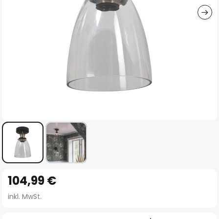
Zum
104,99 €
Anfang
der
inkl. MwSt.
Bildgalerie