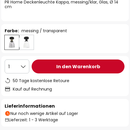
springen
PR Home Deckenleuchte Kappa, messing/klar, Glas, Ø 14
cm
Farbe:
messing / transparent
In den Warenkorb
1
50 Tage kostenlose Retoure
Kauf auf Rechnung
Lieferinformationen
Nur noch wenige Artikel auf Lager
Lieferzeit: 1 - 3 Werktage