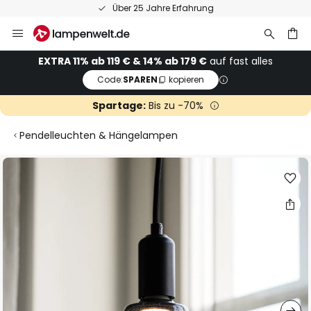
Über 25 Jahre Erfahrung
Zum
Inhalt
springen
he
EXTRA 11% ab 119 € & 14% ab 179 €
auf fast alles
Code:
SPAREN
kopieren
Spartage:
Bis zu -70%
Pendelleuchten & Hängelampen
Zum
Ende
der
Bildgalerie
springen