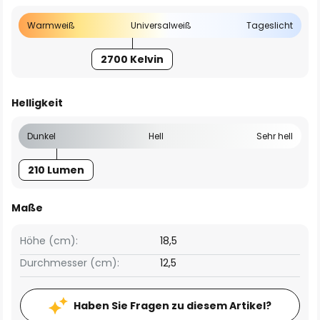
Warmweiß
Universalweiß
Tageslicht
2700 Kelvin
Helligkeit
Dunkel
Hell
Sehr hell
210 Lumen
Maße
Höhe (cm):
18,5
Durchmesser (cm):
12,5
Haben Sie Fragen zu diesem Artikel?