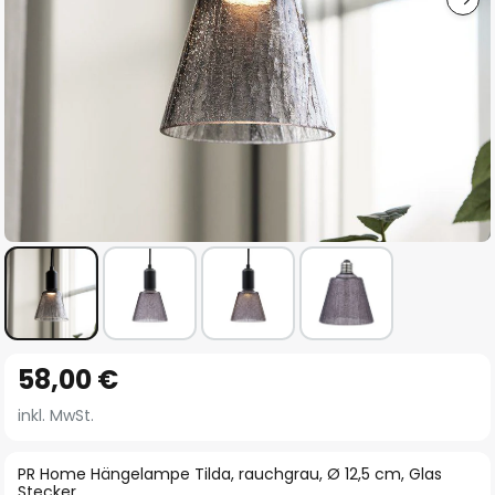
Zum
58,00 €
Anfang
der
inkl. MwSt.
Bildgalerie
springen
PR Home Hängelampe Tilda, rauchgrau, Ø 12,5 cm, Glas
Stecker