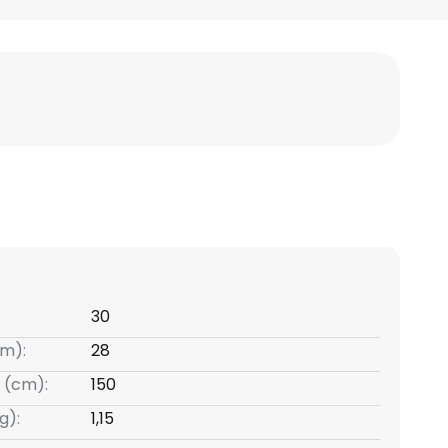
30
m):
28
 (cm):
150
g):
1,15