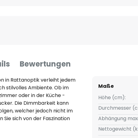
ils
Bewertungen
 in Rattanoptik verleiht jedem
Maße
h stilvolles Ambiente. Ob im
immer oder in der Küche -
Höhe (cm):
gucker. Die Dimmbarkeit kann
Durchmesser (c
lgen, welcher jedoch nicht im
n Sie sich von der Faszination
Abhängung max
en Sie eine inspirierende
Nettogewicht (k