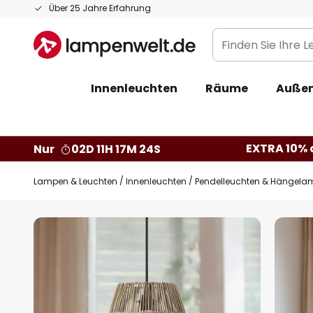
Zum
Über 25 Jahre Erfahrung
Inhalt
Finden
springen
Sie
Ihre
Innenleuchten
Räume
Außen
Leuchte...
EXTRA 10% a
Nur
02D 11H 17M 23S
Lampen & Leuchten
Innenleuchten
Pendelleuchten & Hängela
Zum
Ende
der
Bildgalerie
springen