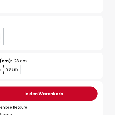
(cm):
28 cm
m
38 cm
In den Warenkorb
tenlose Retoure
chnung