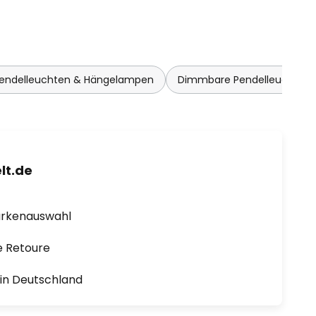
endelleuchten & Hängelampen
Dimmbare Pendelleuchten
lt.de
arkenauswahl
e Retoure
1 in Deutschland