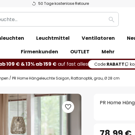
50 Tage kostenlose Retoure
Suche
leuchten
Leuchtmittel
Ventilatoren
Ne
Firmenkunden
OUTLET
Mehr
b 109 € & 13% ab 159 €
auf fast alles
Code:
RABATT
ko
mpen
PR Home Hängeleuchte Saigon, Rattanoptik, grau, Ø 28 cm
PR Home Hänge
78,99 €