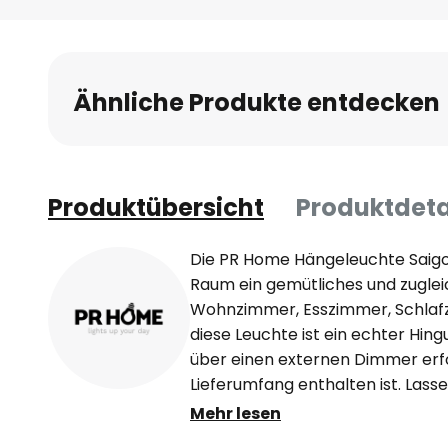
Ähnliche Produkte entdecken
Produktübersicht
Produktdeta
Die PR Home Hängeleuchte Saigon
Raum ein gemütliches und zugleic
Wohnzimmer, Esszimmer, Schlafz
diese Leuchte ist ein echter Hin
über einen externen Dimmer erfo
Lieferumfang enthalten ist. Lasse
des Lichts verzaubern und schaff
Mehr lesen
Atmosphäre in Ihrem Zuhause.