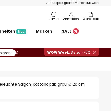
Europas größte Markenauswahl
Service
Anmelden
Warenkorb
uheiten
Marken
SALE
Neu
WOW Week:
Bis zu -70%
pieren
leuchte Saigon, Rattanoptik, grau, Ø 28 cm