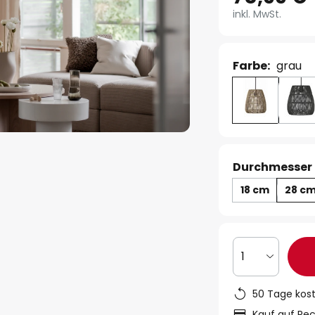
inkl. MwSt.
Farbe:
grau
Durchmesser 
18 cm
28 c
1
50 Tage kos
Kauf auf Re