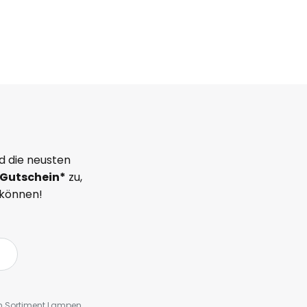
d die neusten
Gutschein*
zu,
 können!
em Sortiment Lampen