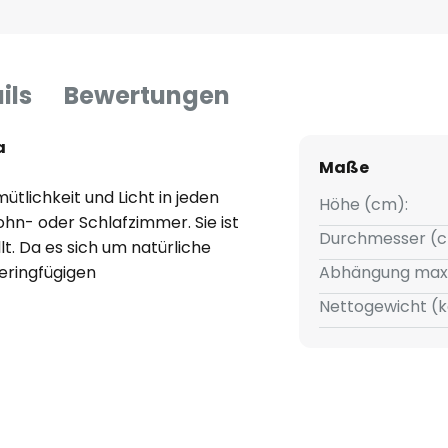
ils
Bewertungen
a
Maße
tlichkeit und Licht in jeden
Höhe (cm):
hn- oder Schlafzimmer. Sie ist
Durchmesser (c
t. Da es sich um natürliche
geringfügigen
Abhängung max
ußerdem kann sich die Farbe
Nettogewicht (k
ngem Kunststoffkabel und ist
hen. Das entsprechende
 Das hier enthaltene Kabel ist
eignet.