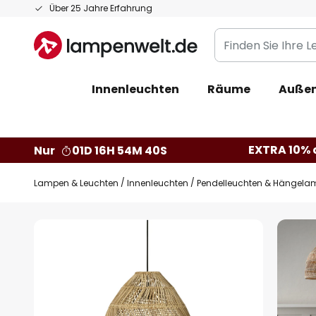
Zum
Über 25 Jahre Erfahrung
Inhalt
Finden
springen
Sie
Ihre
Innenleuchten
Räume
Außen
Leuchte...
EXTRA 10% a
Nur
01D 16H 54M 39S
Lampen & Leuchten
Innenleuchten
Pendelleuchten & Hängela
Zum
Ende
der
Bildgalerie
springen