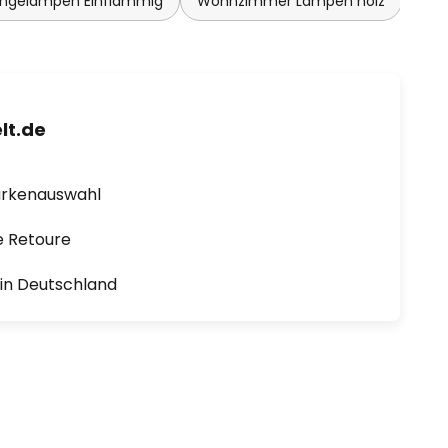
ängelampen Einflammig
Wohnzimmer Lampen holz
lt.de
arkenauswahl
e Retoure
1 in Deutschland