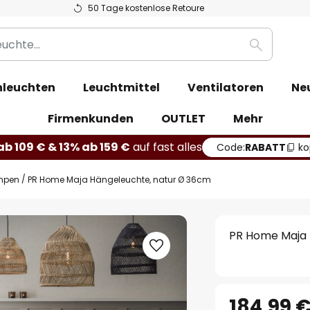
50 Tage kostenlose Retoure
Suche
leuchten
Leuchtmittel
Ventilatoren
Ne
Firmenkunden
OUTLET
Mehr
b 109 € & 13% ab 159 €
auf fast alles
Code:
RABATT
ko
mpen
PR Home Maja Hängeleuchte, natur Ø 36cm
PR Home Maja 
184,99 