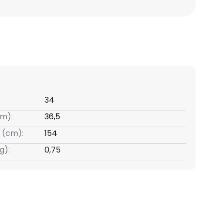
34
m):
36,5
 (cm):
154
g):
0,75