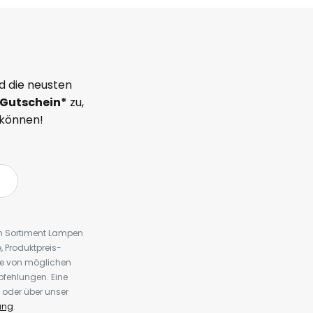
d die neusten
Gutschein*
zu,
 können!
em Sortiment Lampen
 Produktpreis-
te von möglichen
fehlungen. Eine
 oder über unser
ung
.