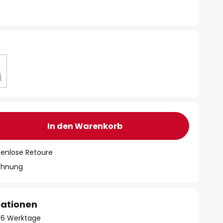
In den Warenkorb
tenlose Retoure
chnung
mationen
- 16 Werktage