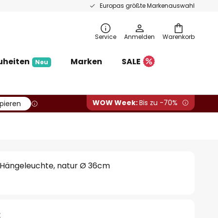
Europas größte Markenauswahl
Service
Anmelden
Warenkorb
uheiten
Marken
SALE
Neu
WOW Week:
Bis zu -70%
pieren
Hängeleuchte, natur Ø 36cm
€