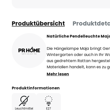
Produktübersicht
Produktdeta
Natürliche Pendelleuchte Maj
Die Hängelampe Maja bringt Gemü
Wintergarten oder auch in Ihr Wo
aus gedrehtem Rattan hergestell
Materialien handelt, kann es zu 
Größenabweichungen kommen, a
Mehr lesen
im Laufe der Zeit verändern.
Produktinformationen
Sie kommt mit einem ca. 1,2 m la
für die Deckenmontage vorgese
Leuchtmittel ist nicht enthalten.
Leuchtmittel
E27
lediglich für den Innenbereich ge