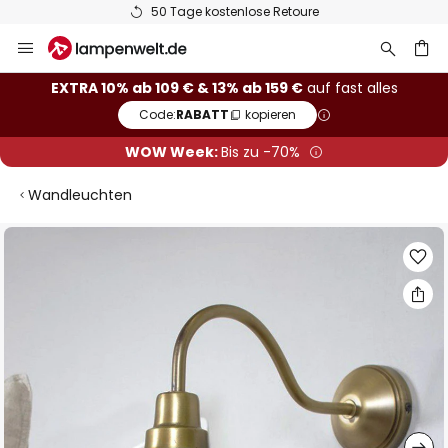
50 Tage kostenlose Retoure
Zum
Inhalt
springen
he
EXTRA 10% ab 109 € & 13% ab 159 €
auf fast alles
Code:
RABATT
kopieren
WOW Week:
Bis zu -70%
Wandleuchten
Zum
Ende
der
Bildgalerie
springen