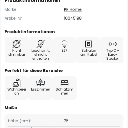
Produktinformationen
Marke:
PR Home
Artikel Nr.:
10045198
Produktinformationen
Nicht
Leuchtmitt
E27
Schalter
Typ C -
dimmbar
el nicht
am Kabel
Euro-
enthalten
Stecker
Perfekt für diese Bereiche
Wohnberei
Esszimmer
Schlafzim
ch
mer
Maße
Höhe (cm):
25