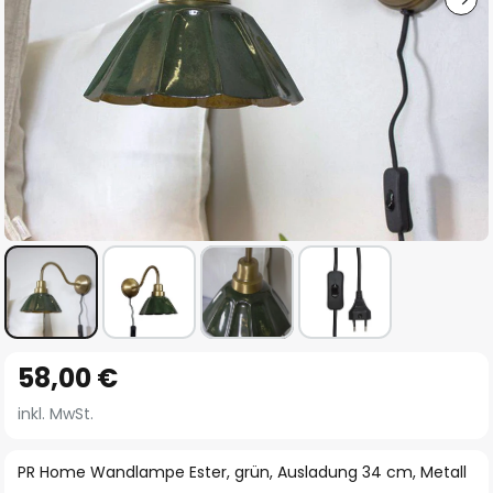
Zum
58,00 €
Anfang
der
inkl. MwSt.
Bildgalerie
springen
PR Home Wandlampe Ester, grün, Ausladung 34 cm, Metall