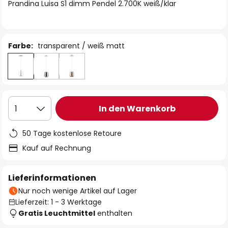
springen
Prandina Luisa S1 dimm Pendel 2.700K weiß/klar
Farbe:
transparent / weiß matt
In den Warenkorb
1
50 Tage kostenlose Retoure
Kauf auf Rechnung
Lieferinformationen
Nur noch wenige Artikel auf Lager
Lieferzeit: 1 - 3 Werktage
Gratis Leuchtmittel
enthalten