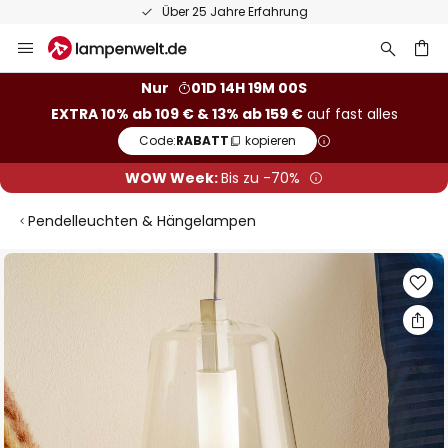
Über 25 Jahre Erfahrung
Zum
Inhalt
springen
he
Nur
01D 14H 19M 00S
EXTRA 10% ab 109 € & 13% ab 159 €
auf fast alles
Code:
RABATT
kopieren
WOW Week:
Bis zu -70%
Pendelleuchten & Hängelampen
Zum
Ende
der
Bildgalerie
springen