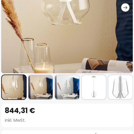
Zum
844,31 €
Anfang
der
inkl. MwSt.
Bildgalerie