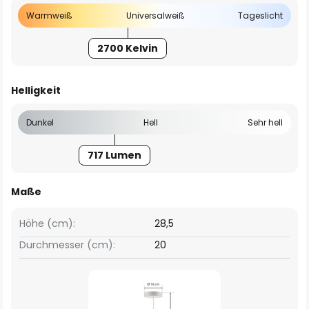
Warmweiß
Universalweiß
Tageslicht
2700 Kelvin
Helligkeit
Dunkel
Hell
Sehr hell
717 Lumen
Maße
Höhe (cm):
28,5
Durchmesser (cm):
20