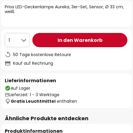
springen
Prios LED-Deckenlampe Aureka, 3er-Set, Sensor, Ø 33 cm,
weiß
In den Warenkorb
1
50 Tage kostenlose Retoure
Kauf auf Rechnung
Lieferinformationen
Auf Lager
Lieferzeit: 1 - 3 Werktage
Gratis Leuchtmittel
enthalten
Ähnliche Produkte entdecken
Produktinformationen