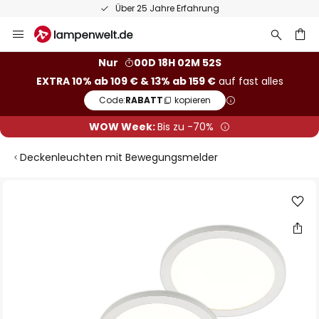
Über 25 Jahre Erfahrung
Zum
Inhalt
springen
he
Nur
00D 18H 02M 52S
EXTRA 10% ab 109 € & 13% ab 159 €
auf fast alles
Code:
RABATT
kopieren
WOW Week:
Bis zu -70%
Deckenleuchten mit Bewegungsmelder
Zum
Ende
der
Bildgalerie
springen